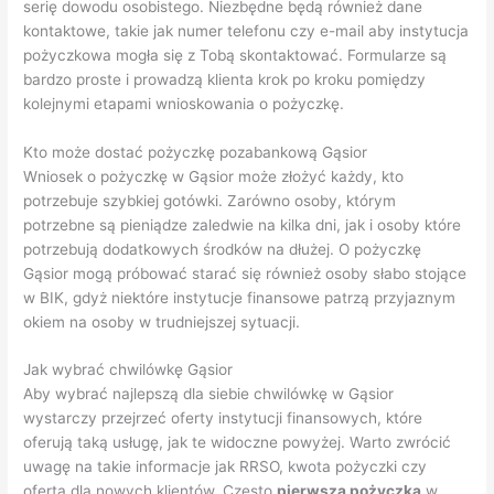
serię dowodu osobistego. Niezbędne będą również dane
kontaktowe, takie jak numer telefonu czy e-mail aby instytucja
pożyczkowa mogła się z Tobą skontaktować. Formularze są
bardzo proste i prowadzą klienta krok po kroku pomiędzy
kolejnymi etapami wnioskowania o pożyczkę.
Kto może dostać pożyczkę pozabankową Gąsior
Wniosek o pożyczkę w Gąsior może złożyć każdy, kto
potrzebuje szybkiej gotówki. Zarówno osoby, którym
potrzebne są pieniądze zaledwie na kilka dni, jak i osoby które
potrzebują dodatkowych środków na dłużej. O pożyczkę
Gąsior mogą próbować starać się również osoby słabo stojące
w BIK, gdyż niektóre instytucje finansowe patrzą przyjaznym
okiem na osoby w trudniejszej sytuacji.
Jak wybrać chwilówkę Gąsior
Aby wybrać najlepszą dla siebie chwilówkę w Gąsior
wystarczy przejrzeć oferty instytucji finansowych, które
oferują taką usługę, jak te widoczne powyżej. Warto zwrócić
uwagę na takie informacje jak RRSO, kwota pożyczki czy
oferta dla nowych klientów. Często
pierwsza pożyczka
w