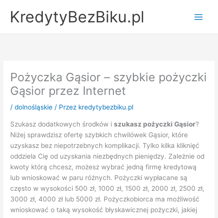
Przejdź
KredytyBezBiku.pl
do
Main
treści
Men
Pożyczka Gąsior – szybkie pożyczki
Gąsior przez Internet
/
dolnośląskie
/ Przez
kredytybezbiku.pl
Szukasz dodatkowych środków i
szukasz pożyczki Gąsior
?
Niżej sprawdzisz ofertę szybkich chwilówek Gąsior, które
uzyskasz bez niepotrzebnych komplikacji. Tylko kilka kliknięć
oddziela Cię od uzyskania niezbędnych pieniędzy. Zależnie od
kwoty którą chcesz, możesz wybrać jedną firmę kredytową
lub wnioskować w paru różnych. Pożyczki wypłacane są
często w wysokości 500 zł, 1000 zł, 1500 zł, 2000 zł, 2500 zł,
3000 zł, 4000 zł lub 5000 zł. Pożyczkobiorca ma możliwość
wnioskować o taką wysokość błyskawicznej pożyczki, jakiej