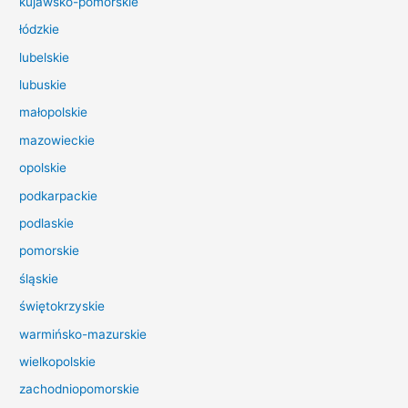
kujawsko-pomorskie
l
łódzkie
a
lubelskie
:
lubuskie
małopolskie
mazowieckie
opolskie
podkarpackie
podlaskie
pomorskie
śląskie
świętokrzyskie
warmińsko-mazurskie
wielkopolskie
zachodniopomorskie