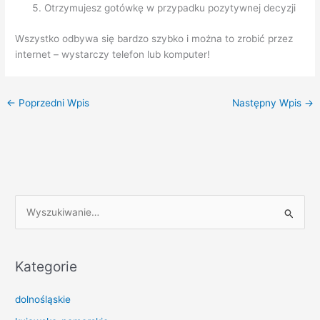
Otrzymujesz gotówkę w przypadku pozytywnej decyzji
Wszystko odbywa się bardzo szybko i można to zrobić przez
internet – wystarczy telefon lub komputer!
←
Poprzedni Wpis
Następny Wpis
→
S
z
u
k
Kategorie
a
dolnośląskie
j
d