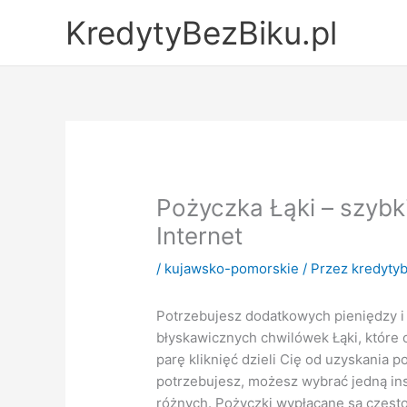
Przejdź
KredytyBezBiku.pl
do
treści
Pożyczka Łąki – szybk
Internet
/
kujawsko-pomorskie
/ Przez
kredytyb
Potrzebujesz dodatkowych pieniędzy 
błyskawicznych chwilówek Łąki, które 
parę kliknięć dzieli Cię od uzyskania 
potrzebujesz, możesz wybrać jedną in
różnych. Pożyczki wypłacane są często 