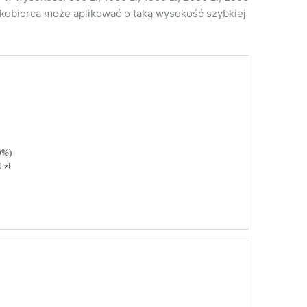
czkobiorca może aplikować o taką wysokość szybkiej
0%)
 zł