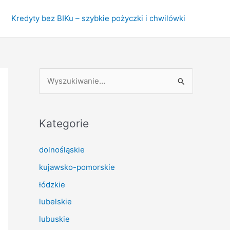
Kredyty bez BIKu – szybkie pożyczki i chwilówki
S
z
u
k
Kategorie
a
dolnośląskie
j
kujawsko-pomorskie
d
l
łódzkie
a
lubelskie
:
lubuskie