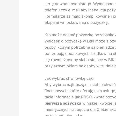
serię dowodu osobistego. Wymagane bę
telefonu czy e-mail aby instytucja po
Formularze są mało skomplikowane i p
etapami wnioskowania o pożyczkę.
Kto może dostać pożyczkę pozabankow
Wniosek o pożyczkę w Łąki może złożyć
osoby, którym potrzebne są pieniądze za
potrzebują dodatkowych środków na dł
się również osoby słabo stojące w BIK,
przyjaznym okiem na osoby w trudniejsz
Jak wybrać chwilówkę Łąki
Aby wybrać najlepszą dla siebie chwiló
finansowych, które oferują taką usług
takie informacje jak RRSO, kwota pożyc
pierwsza pożyczka
w niskiej kwocie j
miesięcznych rat będzie dla Ciebie akc
pożyczone pieniądze.