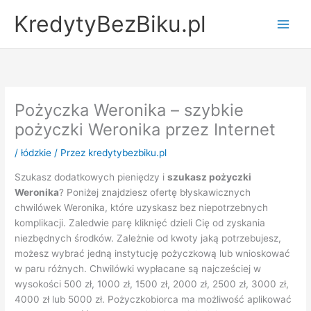
Przejdź
KredytyBezBiku.pl
do
Main
treści
Men
Pożyczka Weronika – szybkie
pożyczki Weronika przez Internet
/
łódzkie
/ Przez
kredytybezbiku.pl
Szukasz dodatkowych pieniędzy i
szukasz pożyczki
Weronika
? Poniżej znajdziesz ofertę błyskawicznych
chwilówek Weronika, które uzyskasz bez niepotrzebnych
komplikacji. Zaledwie parę kliknięć dzieli Cię od zyskania
niezbędnych środków. Zależnie od kwoty jaką potrzebujesz,
możesz wybrać jedną instytucję pożyczkową lub wnioskować
w paru różnych. Chwilówki wypłacane są najcześciej w
wysokości 500 zł, 1000 zł, 1500 zł, 2000 zł, 2500 zł, 3000 zł,
4000 zł lub 5000 zł. Pożyczkobiorca ma możliwość aplikować