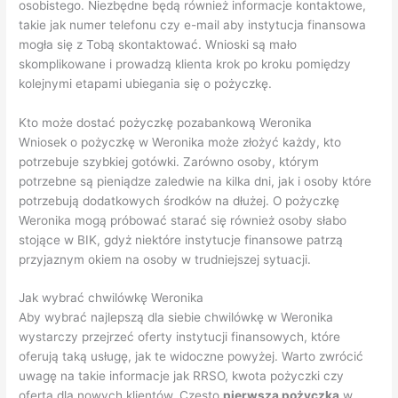
osobistego. Niezbędne będą również informacje kontaktowe,
takie jak numer telefonu czy e-mail aby instytucja finansowa
mogła się z Tobą skontaktować. Wnioski są mało
skomplikowane i prowadzą klienta krok po kroku pomiędzy
kolejnymi etapami ubiegania się o pożyczkę.
Kto może dostać pożyczkę pozabankową Weronika
Wniosek o pożyczkę w Weronika może złożyć każdy, kto
potrzebuje szybkiej gotówki. Zarówno osoby, którym
potrzebne są pieniądze zaledwie na kilka dni, jak i osoby które
potrzebują dodatkowych środków na dłużej. O pożyczkę
Weronika mogą próbować starać się również osoby słabo
stojące w BIK, gdyż niektóre instytucje finansowe patrzą
przyjaznym okiem na osoby w trudniejszej sytuacji.
Jak wybrać chwilówkę Weronika
Aby wybrać najlepszą dla siebie chwilówkę w Weronika
wystarczy przejrzeć oferty instytucji finansowych, które
oferują taką usługę, jak te widoczne powyżej. Warto zwrócić
uwagę na takie informacje jak RRSO, kwota pożyczki czy
oferta dla nowych klientów. Często
pierwsza pożyczka
w