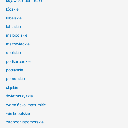
kujawsko-pomorskie
l
łódzkie
a
lubelskie
:
lubuskie
małopolskie
mazowieckie
opolskie
podkarpackie
podlaskie
pomorskie
śląskie
świętokrzyskie
warmińsko-mazurskie
wielkopolskie
zachodniopomorskie