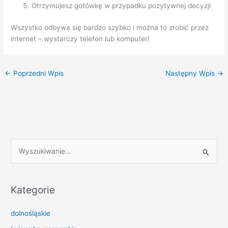
Otrzymujesz gotówkę w przypadku pozytywnej decyzji
Wszystko odbywa się bardzo szybko i można to zrobić przez
internet – wystarczy telefon lub komputer!
←
Poprzedni Wpis
Następny Wpis
→
S
z
u
k
Kategorie
a
dolnośląskie
j
d