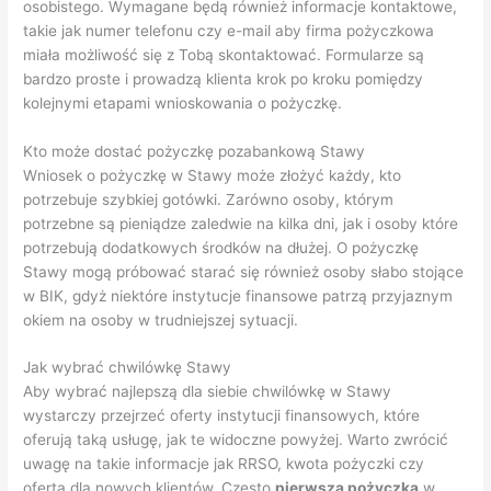
osobistego. Wymagane będą również informacje kontaktowe,
takie jak numer telefonu czy e-mail aby firma pożyczkowa
miała możliwość się z Tobą skontaktować. Formularze są
bardzo proste i prowadzą klienta krok po kroku pomiędzy
kolejnymi etapami wnioskowania o pożyczkę.
Kto może dostać pożyczkę pozabankową Stawy
Wniosek o pożyczkę w Stawy może złożyć każdy, kto
potrzebuje szybkiej gotówki. Zarówno osoby, którym
potrzebne są pieniądze zaledwie na kilka dni, jak i osoby które
potrzebują dodatkowych środków na dłużej. O pożyczkę
Stawy mogą próbować starać się również osoby słabo stojące
w BIK, gdyż niektóre instytucje finansowe patrzą przyjaznym
okiem na osoby w trudniejszej sytuacji.
Jak wybrać chwilówkę Stawy
Aby wybrać najlepszą dla siebie chwilówkę w Stawy
wystarczy przejrzeć oferty instytucji finansowych, które
oferują taką usługę, jak te widoczne powyżej. Warto zwrócić
uwagę na takie informacje jak RRSO, kwota pożyczki czy
oferta dla nowych klientów. Często
pierwsza pożyczka
w