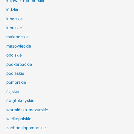
kujawsko-pomorskie
l
łódzkie
a
lubelskie
:
lubuskie
małopolskie
mazowieckie
opolskie
podkarpackie
podlaskie
pomorskie
śląskie
świętokrzyskie
warmińsko-mazurskie
wielkopolskie
zachodniopomorskie