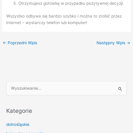
Otrzymujesz gotówkę w przypadku pozytywnej decyzji
Wszystko odbywa się bardzo szybko i można to zrobić przez
internet – wystarczy telefon lub komputer!
←
Poprzedni Wpis
Następny Wpis
→
S
z
u
k
Kategorie
a
dolnośląskie
j
d