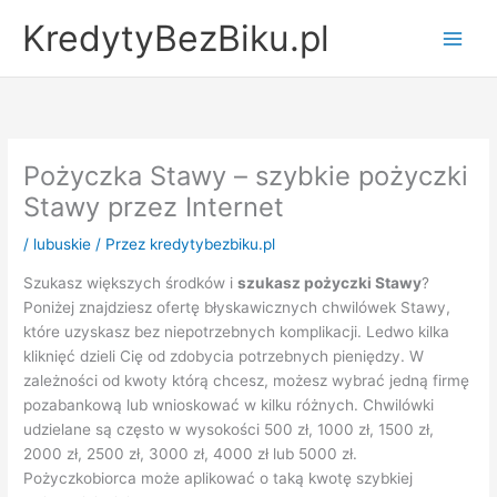
Przejdź
KredytyBezBiku.pl
do
Main
treści
Men
Pożyczka Stawy – szybkie pożyczki
Stawy przez Internet
/
lubuskie
/ Przez
kredytybezbiku.pl
Szukasz większych środków i
szukasz pożyczki Stawy
?
Poniżej znajdziesz ofertę błyskawicznych chwilówek Stawy,
które uzyskasz bez niepotrzebnych komplikacji. Ledwo kilka
kliknięć dzieli Cię od zdobycia potrzebnych pieniędzy. W
zależności od kwoty którą chcesz, możesz wybrać jedną firmę
pozabankową lub wnioskować w kilku różnych. Chwilówki
udzielane są często w wysokości 500 zł, 1000 zł, 1500 zł,
2000 zł, 2500 zł, 3000 zł, 4000 zł lub 5000 zł.
Pożyczkobiorca może aplikować o taką kwotę szybkiej