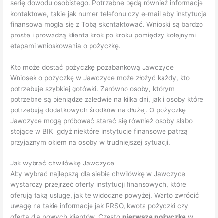
serię dowodu osobistego. Potrzebne będą również informacje
kontaktowe, takie jak numer telefonu czy e-mail aby instytucja
finansowa mogła się z Tobą skontaktować. Wnioski są bardzo
proste i prowadzą klienta krok po kroku pomiędzy kolejnymi
etapami wnioskowania o pożyczkę.
Kto może dostać pożyczkę pozabankową Jawczyce
Wniosek o pożyczkę w Jawczyce może złożyć każdy, kto
potrzebuje szybkiej gotówki. Zarówno osoby, którym
potrzebne są pieniądze zaledwie na kilka dni, jak i osoby które
potrzebują dodatkowych środków na dłużej. O pożyczkę
Jawczyce mogą próbować starać się również osoby słabo
stojące w BIK, gdyż niektóre instytucje finansowe patrzą
przyjaznym okiem na osoby w trudniejszej sytuacji.
Jak wybrać chwilówkę Jawczyce
Aby wybrać najlepszą dla siebie chwilówkę w Jawczyce
wystarczy przejrzeć oferty instytucji finansowych, które
oferują taką usługę, jak te widoczne powyżej. Warto zwrócić
uwagę na takie informacje jak RRSO, kwota pożyczki czy
oferta dla nowych klientów. Często
pierwsza pożyczka
w