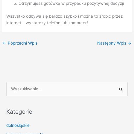
Otrzymujesz gotówkę w przypadku pozytywnej decyzji
Wszystko odbywa się bardzo szybko i można to zrobić przez
internet – wystarczy telefon lub komputer!
←
Poprzedni Wpis
Następny Wpis
→
S
z
u
k
Kategorie
a
dolnośląskie
j
d