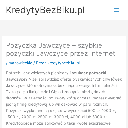
Przejdź
KredytyBezBiku.pl
do
Main
treści
Men
Pożyczka Jawczyce – szybkie
pożyczki Jawczyce przez Internet
/
mazowieckie
/ Przez
kredytybezbiku.pl
Potrzebujesz większych pieniędzy i
szukasz pożyczki
Jawczyce
? Niżej sprawdzisz ofertę błyskawicznych chwilówek
Jawczyce, które otrzymasz bez niepotrzebnych formalności.
Tylko parę kliknięć dzieli Cię od zdobycia niezbędnych
środków. W zależności od kwoty którą chcesz, możesz wybrać
jedną firmę kredytową lub wnioskować w paru różnych.
Pożyczki wypłacane są często w wysokości 500 zł, 1000 zł,
1500 zł, 2000 zł, 2500 zł, 3000 zł, 4000 zł lub 5000 zł.
Kredytobiorca może aplikować o taką kwotę ekspresowej