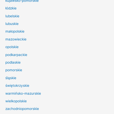
kujawsko-pomorskie
l
łódzkie
a
lubelskie
:
lubuskie
małopolskie
mazowieckie
opolskie
podkarpackie
podlaskie
pomorskie
śląskie
świętokrzyskie
warmińsko-mazurskie
wielkopolskie
zachodniopomorskie