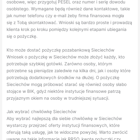
osobowe, więc przygotuj PESEL oraz numer i serię dowodu
osobistego. Wymagane będą również dane kontaktowe, takie
jak numer telefonu czy e-mail żeby firma finansowa mogła
się z Tobą skontaktować. Wnioski są bardzo proste i prowadzą
klienta krok po kroku pomiędzy kolejnymi etapami ubiegania
się o pożyczkę.
Kto może dostać pożyczkę pozabankową Sieciechów
Wniosek o pożyczkę w Sieciechów może złożyć każdy, kto
potrzebuje szybkiej gotówki. Zarówno osoby, którym
potrzebne są pieniądze zaledwie na kilka dni, jak i osoby które
potrzebują dodatkowych środków na dłużej. O pożyczkę
Sieciechów mogą próbować starać się również osoby słabo
stojące w BIK, gdyż niektóre instytucje finansowe patrzą
przyjaznym okiem na osoby w trudniejszej sytuacji.
Jak wybrać chwilówkę Sieciechów
Aby wybrać najlepszą dla siebie chwilówkę w Sieciechów
wystarczy przejrzeć oferty instytucji finansowych, które
oferują taką usługę, jak te widoczne powyżej. Warto zwrócić
uwagę na takie informacje jak RRSO, kwota pożyczki czy