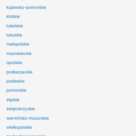
d
kujawsko-pomorskie
l
łódzkie
a
lubelskie
:
lubuskie
małopolskie
mazowieckie
opolskie
podkarpackie
podlaskie
pomorskie
śląskie
świętokrzyskie
warmińsko-mazurskie
wielkopolskie