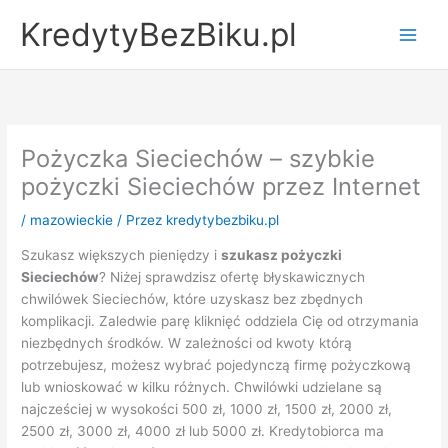
Przejdź
KredytyBezBiku.pl
do
Main
treści
Men
Pożyczka Sieciechów – szybkie
pożyczki Sieciechów przez Internet
/
mazowieckie
/ Przez
kredytybezbiku.pl
Szukasz większych pieniędzy i
szukasz pożyczki
Sieciechów
? Niżej sprawdzisz ofertę błyskawicznych
chwilówek Sieciechów, które uzyskasz bez zbędnych
komplikacji. Zaledwie parę kliknięć oddziela Cię od otrzymania
niezbędnych środków. W zależności od kwoty którą
potrzebujesz, możesz wybrać pojedynczą firmę pożyczkową
lub wnioskować w kilku różnych. Chwilówki udzielane są
najcześciej w wysokości 500 zł, 1000 zł, 1500 zł, 2000 zł,
2500 zł, 3000 zł, 4000 zł lub 5000 zł. Kredytobiorca ma