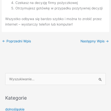
Czekasz na decyzję firmy pożyczkowej
Otrzymujesz gotówkę w przypadku pozytywnej decyzji
Wszystko odbywa się bardzo szybko i można to zrobić przez
internet – wystarczy telefon lub komputer!
←
Poprzedni Wpis
Następny Wpis
→
S
z
u
k
Kategorie
a
dolnośląskie
j