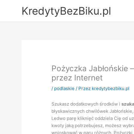
Przejdź
KredytyBezBiku.pl
do
treści
Pożyczka Jabłońskie –
przez Internet
/
podlaskie
/ Przez
kredytybezbiku.pl
Szukasz dodatkowych środków i
szuka
błyskawicznych chwilówek Jabłońskie, 
Ledwo parę kliknięć oddziela Cię od u
kwoty jaką potrzebujesz, możesz wybra
wnioskować w paru różnych. Pożyczki u