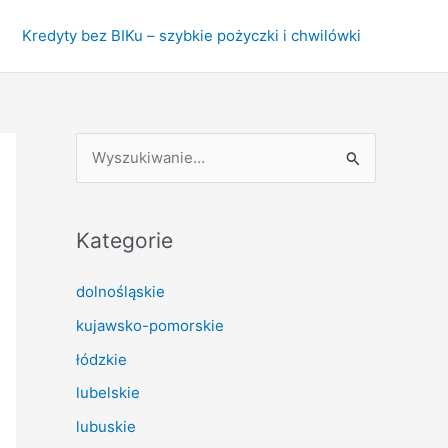
Kredyty bez BIKu – szybkie pożyczki i chwilówki
S
z
u
k
Kategorie
a
dolnośląskie
j
kujawsko-pomorskie
d
l
łódzkie
a
lubelskie
:
lubuskie