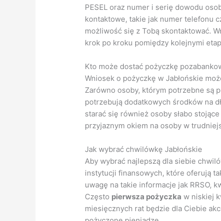
PESEL oraz numer i serię dowodu oso
kontaktowe, takie jak numer telefonu c
możliwość się z Tobą skontaktować. Wn
krok po kroku pomiędzy kolejnymi eta
Kto może dostać pożyczkę pozabankow
Wniosek o pożyczkę w Jabłońskie może 
Zarówno osoby, którym potrzebne są pie
potrzebują dodatkowych środków na d
starać się również osoby słabo stojące
przyjaznym okiem na osoby w trudniejsz
Jak wybrać chwilówkę Jabłońskie
Aby wybrać najlepszą dla siebie chwil
instytucji finansowych, które oferują 
uwagę na takie informacje jak RRSO, kw
Często
pierwsza pożyczka
w niskiej 
miesięcznych rat będzie dla Ciebie akc
pożyczone pieniądze.