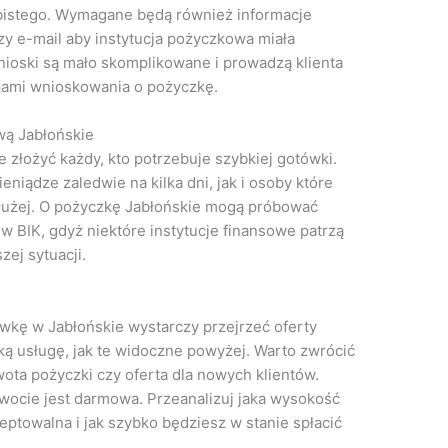
bistego. Wymagane będą również informacje
zy e-mail aby instytucja pożyczkowa miała
ioski są mało skomplikowane i prowadzą klienta
pami wnioskowania o pożyczkę.
ą Jabłońskie
złożyć każdy, kto potrzebuje szybkiej gotówki.
niądze zaledwie na kilka dni, jak i osoby które
łużej. O pożyczkę Jabłońskie mogą próbować
 w BIK, gdyż niektóre instytucje finansowe patrzą
ej sytuacji.
ówkę w Jabłońskie wystarczy przejrzeć oferty
taką usługę, jak te widoczne powyżej. Warto zwrócić
ota pożyczki czy oferta dla nowych klientów.
kwocie jest darmowa. Przeanalizuj jaka wysokość
eptowalna i jak szybko będziesz w stanie spłacić