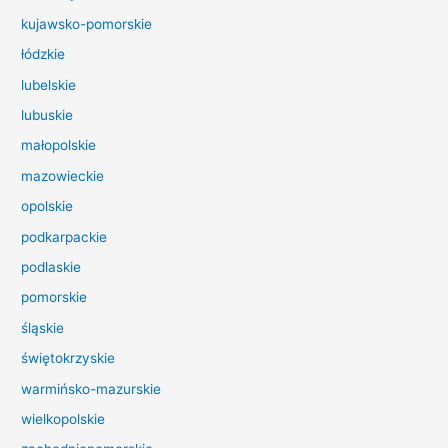
d
kujawsko-pomorskie
l
łódzkie
a
lubelskie
:
lubuskie
małopolskie
mazowieckie
opolskie
podkarpackie
podlaskie
pomorskie
śląskie
świętokrzyskie
warmińsko-mazurskie
wielkopolskie