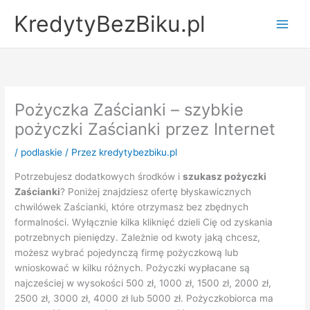
Przejdź
KredytyBezBiku.pl
do
Main
treści
Men
Pożyczka Zaścianki – szybkie
pożyczki Zaścianki przez Internet
/
podlaskie
/ Przez
kredytybezbiku.pl
Potrzebujesz dodatkowych środków i
szukasz pożyczki
Zaścianki
? Poniżej znajdziesz ofertę błyskawicznych
chwilówek Zaścianki, które otrzymasz bez zbędnych
formalności. Wyłącznie kilka kliknięć dzieli Cię od zyskania
potrzebnych pieniędzy. Zależnie od kwoty jaką chcesz,
możesz wybrać pojedynczą firmę pożyczkową lub
wnioskować w kilku różnych. Pożyczki wypłacane są
najcześciej w wysokości 500 zł, 1000 zł, 1500 zł, 2000 zł,
2500 zł, 3000 zł, 4000 zł lub 5000 zł. Pożyczkobiorca ma