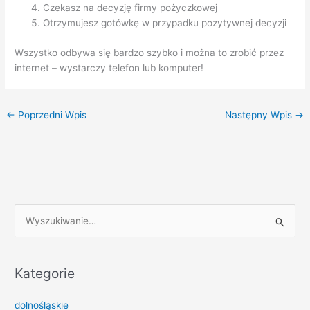
Czekasz na decyzję firmy pożyczkowej
Otrzymujesz gotówkę w przypadku pozytywnej decyzji
Wszystko odbywa się bardzo szybko i można to zrobić przez
internet – wystarczy telefon lub komputer!
←
Poprzedni Wpis
Następny Wpis
→
S
z
u
k
Kategorie
a
dolnośląskie
j