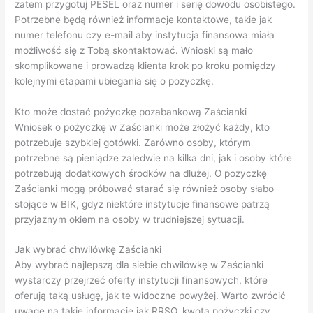
zatem przygotuj PESEL oraz numer i serię dowodu osobistego.
Potrzebne będą również informacje kontaktowe, takie jak
numer telefonu czy e-mail aby instytucja finansowa miała
możliwość się z Tobą skontaktować. Wnioski są mało
skomplikowane i prowadzą klienta krok po kroku pomiędzy
kolejnymi etapami ubiegania się o pożyczkę.
Kto może dostać pożyczkę pozabankową Zaścianki
Wniosek o pożyczkę w Zaścianki może złożyć każdy, kto
potrzebuje szybkiej gotówki. Zarówno osoby, którym
potrzebne są pieniądze zaledwie na kilka dni, jak i osoby które
potrzebują dodatkowych środków na dłużej. O pożyczkę
Zaścianki mogą próbować starać się również osoby słabo
stojące w BIK, gdyż niektóre instytucje finansowe patrzą
przyjaznym okiem na osoby w trudniejszej sytuacji.
Jak wybrać chwilówkę Zaścianki
Aby wybrać najlepszą dla siebie chwilówkę w Zaścianki
wystarczy przejrzeć oferty instytucji finansowych, które
oferują taką usługę, jak te widoczne powyżej. Warto zwrócić
uwagę na takie informacje jak RRSO, kwota pożyczki czy