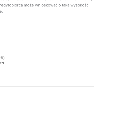
. Kredytobiorca może wnioskować o taką wysokość
e.
0%)
 zł