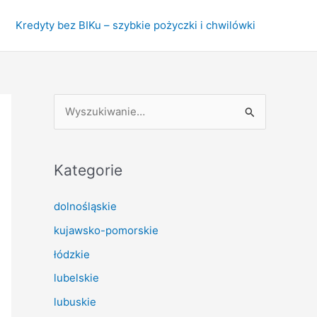
Kredyty bez BIKu – szybkie pożyczki i chwilówki
S
z
u
k
Kategorie
a
dolnośląskie
j
kujawsko-pomorskie
d
l
łódzkie
a
lubelskie
:
lubuskie