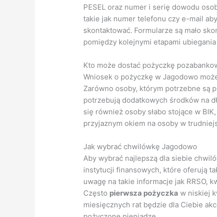
PESEL oraz numer i serię dowodu oso
takie jak numer telefonu czy e-mail ab
skontaktować. Formularze są mało sko
pomiędzy kolejnymi etapami ubiegania 
Kto może dostać pożyczkę pozabank
Wniosek o pożyczkę w Jagodowo może z
Zarówno osoby, którym potrzebne są pie
potrzebują dodatkowych środków na d
się również osoby słabo stojące w BIK,
przyjaznym okiem na osoby w trudniejsz
Jak wybrać chwilówkę Jagodowo
Aby wybrać najlepszą dla siebie chwi
instytucji finansowych, które oferują 
uwagę na takie informacje jak RRSO, kw
Często
pierwsza pożyczka
w niskiej 
miesięcznych rat będzie dla Ciebie akc
pożyczone pieniądze.