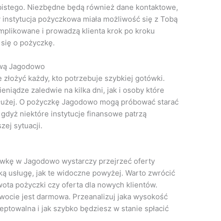
bistego. Niezbędne będą również dane kontaktowe,
y instytucja pożyczkowa miała możliwość się z Tobą
mplikowane i prowadzą klienta krok po kroku
się o pożyczkę.
ową Jagodowo
łożyć każdy, kto potrzebuje szybkiej gotówki.
niądze zaledwie na kilka dni, jak i osoby które
łużej. O pożyczkę Jagodowo mogą próbować starać
 gdyż niektóre instytucje finansowe patrzą
ej sytuacji.
lówkę w Jagodowo wystarczy przejrzeć oferty
taką usługę, jak te widoczne powyżej. Warto zwrócić
ota pożyczki czy oferta dla nowych klientów.
kwocie jest darmowa. Przeanalizuj jaka wysokość
eptowalna i jak szybko będziesz w stanie spłacić