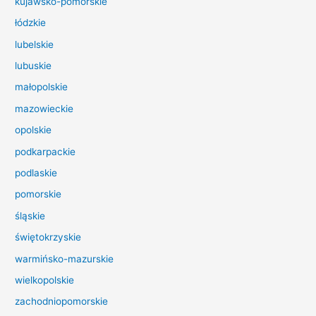
kujawsko-pomorskie
l
łódzkie
a
lubelskie
:
lubuskie
małopolskie
mazowieckie
opolskie
podkarpackie
podlaskie
pomorskie
śląskie
świętokrzyskie
warmińsko-mazurskie
wielkopolskie
zachodniopomorskie