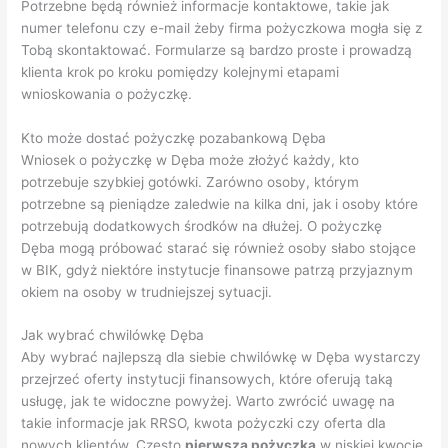
Potrzebne będą również informacje kontaktowe, takie jak
numer telefonu czy e-mail żeby firma pożyczkowa mogła się z
Tobą skontaktować. Formularze są bardzo proste i prowadzą
klienta krok po kroku pomiędzy kolejnymi etapami
wnioskowania o pożyczkę.
Kto może dostać pożyczkę pozabankową Dęba
Wniosek o pożyczkę w Dęba może złożyć każdy, kto
potrzebuje szybkiej gotówki. Zarówno osoby, którym
potrzebne są pieniądze zaledwie na kilka dni, jak i osoby które
potrzebują dodatkowych środków na dłużej. O pożyczkę
Dęba mogą próbować starać się również osoby słabo stojące
w BIK, gdyż niektóre instytucje finansowe patrzą przyjaznym
okiem na osoby w trudniejszej sytuacji.
Jak wybrać chwilówkę Dęba
Aby wybrać najlepszą dla siebie chwilówkę w Dęba wystarczy
przejrzeć oferty instytucji finansowych, które oferują taką
usługę, jak te widoczne powyżej. Warto zwrócić uwagę na
takie informacje jak RRSO, kwota pożyczki czy oferta dla
nowych klientów. Często
pierwsza pożyczka
w niskiej kwocie