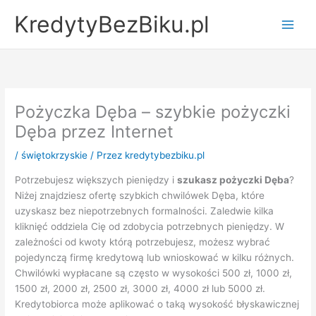
Przejdź
KredytyBezBiku.pl
do
Main
treści
Men
Pożyczka Dęba – szybkie pożyczki
Dęba przez Internet
/
świętokrzyskie
/ Przez
kredytybezbiku.pl
Potrzebujesz większych pieniędzy i
szukasz pożyczki Dęba
?
Niżej znajdziesz ofertę szybkich chwilówek Dęba, które
uzyskasz bez niepotrzebnych formalności. Zaledwie kilka
kliknięć oddziela Cię od zdobycia potrzebnych pieniędzy. W
zależności od kwoty którą potrzebujesz, możesz wybrać
pojedynczą firmę kredytową lub wnioskować w kilku różnych.
Chwilówki wypłacane są często w wysokości 500 zł, 1000 zł,
1500 zł, 2000 zł, 2500 zł, 3000 zł, 4000 zł lub 5000 zł.
Kredytobiorca może aplikować o taką wysokość błyskawicznej