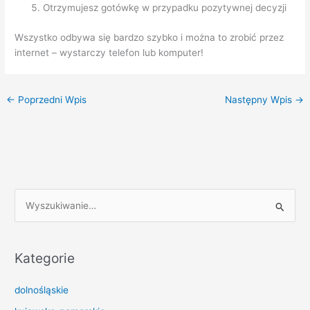
Otrzymujesz gotówkę w przypadku pozytywnej decyzji
Wszystko odbywa się bardzo szybko i można to zrobić przez
internet – wystarczy telefon lub komputer!
←
Poprzedni Wpis
Następny Wpis
→
S
z
u
k
Kategorie
a
dolnośląskie
j
d