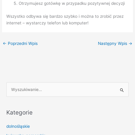
Otrzymujesz gotówkę w przypadku pozytywnej decyzji
Wszystko odbywa się bardzo szybko i można to zrobić przez
internet – wystarczy telefon lub komputer!
←
Poprzedni Wpis
Następny Wpis
→
S
z
u
k
Kategorie
a
dolnośląskie
j
d