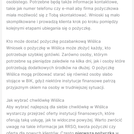
osobistego. Potrzebne będą także informacje kontaktowe,
takie jak numer telefonu czy e-mail aby firma pożyczkowa
miała możliwość się z Tobą skontaktować. Wnioski są mało
skomplikowane i prowadzą klienta krok po kroku pomiędzy
kolejnymi etapami ubiegania się o pożyczkę.
Kto może dostać pożyczkę pozabankową Wiślica
Wniosek o pożyczkę w Wiślica może złożyć każdy, kto
potrzebuje szybkiej gotówki. Zarówno osoby, którym
potrzebne są pieniądze zaledwie na kilka dni, jak i osoby które
potrzebują dodatkowych środków na dłużej. O pożyczkę
Wiślica mogą próbować starać się również osoby słabo
stojące w BIK, gdyż niektóre instytucje finansowe patrzą
przyjaznym okiem na osoby w trudniejszej sytuacji.
Jak wybrać chwilówkę Wiślica
Aby wybrać najlepszą dla siebie chwilówkę w Wiślica
wystarczy przejrzeć oferty instytucji finansowych, które
oferują taką usługę, jak te widoczne powyżej. Warto zwrócić
uwagę na takie informacje jak RRSO, kwota pożyczki czy
oferta dla nowych klientów. Często
pierwsza pożyczka
w