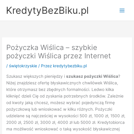
Przejdź
KredytyBezBiku.pl
do
Main
treści
Men
Pożyczka Wiślica – szybkie
pożyczki Wiślica przez Internet
/
świętokrzyskie
/ Przez
kredytybezbiku.pl
Szukasz większych pieniędzy i
szukasz pożyczki Wiślica
?
Niżej znajdziesz ofertę błyskawicznych chwilówek Wiślica,
które otrzymasz bez zbędnych formalności. Ledwo kilka
kliknięć dzieli Cię od zyskania potrzebnych środków. Zależnie
od kwoty jaką chcesz, możesz wybrać pojedynczą firmę
pożyczkową lub wnioskować w kilku różnych. Pożyczki
udzielane są najcześciej w wysokości 500 zł, 1000 zł, 1500 zł,
2000 zł, 2500 zł, 3000 zł, 4000 zł lub 5000 zł. Kredytobiorca
ma możliwość wnioskować o taką wysokość błyskawicznej