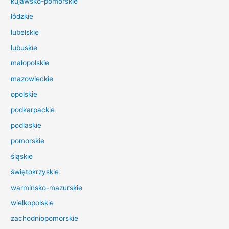
kujawsko-pomorskie
l
łódzkie
a
lubelskie
:
lubuskie
małopolskie
mazowieckie
opolskie
podkarpackie
podlaskie
pomorskie
śląskie
świętokrzyskie
warmińsko-mazurskie
wielkopolskie
zachodniopomorskie