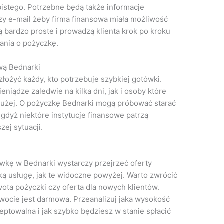
istego. Potrzebne będą także informacje
czy e-mail żeby firma finansowa miała możliwość
 bardzo proste i prowadzą klienta krok po kroku
ania o pożyczkę.
wą Bednarki
ożyć każdy, kto potrzebuje szybkiej gotówki.
niądze zaledwie na kilka dni, jak i osoby które
użej. O pożyczkę Bednarki mogą próbować starać
 gdyż niektóre instytucje finansowe patrzą
ej sytuacji.
ówkę w Bednarki wystarczy przejrzeć oferty
taką usługę, jak te widoczne powyżej. Warto zwrócić
ota pożyczki czy oferta dla nowych klientów.
kwocie jest darmowa. Przeanalizuj jaka wysokość
eptowalna i jak szybko będziesz w stanie spłacić