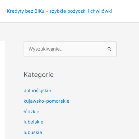
Kredyty bez BIKu – szybkie pożyczki i chwilówki
S
z
u
k
Kategorie
a
dolnośląskie
j
kujawsko-pomorskie
d
l
łódzkie
a
lubelskie
:
lubuskie