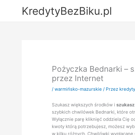
Przejdź
KredytyBezBiku.pl
do
treści
Pożyczka Bednarki – s
przez Internet
/
warmińsko-mazurskie
/ Przez
kredyty
Szukasz większych środków i
szukasz
szybkich chwilówek Bednarki, które ot
Wyłącznie parę kliknięć oddziela Cię 
kwoty którą potrzebujesz, możesz wyb
w kilku różnych. Chwilówki wypłacane s