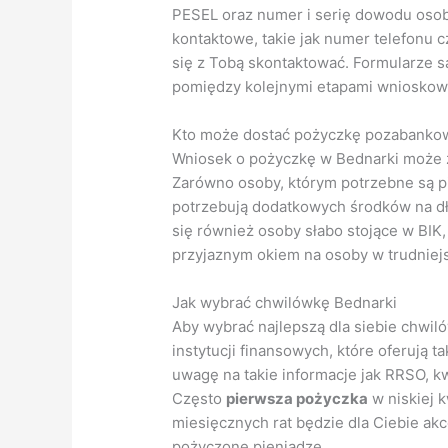
PESEL oraz numer i serię dowodu osob
kontaktowe, takie jak numer telefonu 
się z Tobą skontaktować. Formularze są
pomiędzy kolejnymi etapami wnioskow
Kto może dostać pożyczkę pozabanko
Wniosek o pożyczkę w Bednarki może zł
Zarówno osoby, którym potrzebne są pie
potrzebują dodatkowych środków na dł
się również osoby słabo stojące w BIK,
przyjaznym okiem na osoby w trudniejsz
Jak wybrać chwilówkę Bednarki
Aby wybrać najlepszą dla siebie chwil
instytucji finansowych, które oferują 
uwagę na takie informacje jak RRSO, kw
Często
pierwsza pożyczka
w niskiej 
miesięcznych rat będzie dla Ciebie akc
pożyczone pieniądze.