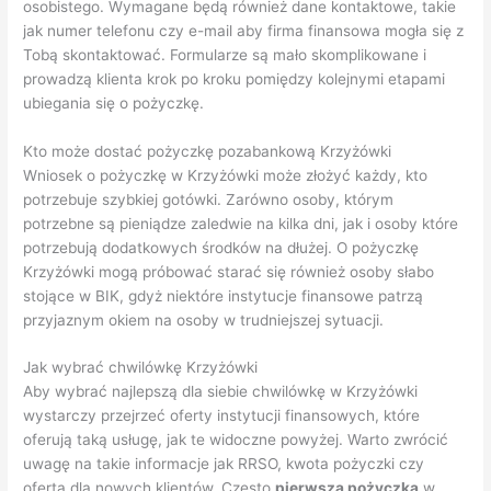
osobistego. Wymagane będą również dane kontaktowe, takie
jak numer telefonu czy e-mail aby firma finansowa mogła się z
Tobą skontaktować. Formularze są mało skomplikowane i
prowadzą klienta krok po kroku pomiędzy kolejnymi etapami
ubiegania się o pożyczkę.
Kto może dostać pożyczkę pozabankową Krzyżówki
Wniosek o pożyczkę w Krzyżówki może złożyć każdy, kto
potrzebuje szybkiej gotówki. Zarówno osoby, którym
potrzebne są pieniądze zaledwie na kilka dni, jak i osoby które
potrzebują dodatkowych środków na dłużej. O pożyczkę
Krzyżówki mogą próbować starać się również osoby słabo
stojące w BIK, gdyż niektóre instytucje finansowe patrzą
przyjaznym okiem na osoby w trudniejszej sytuacji.
Jak wybrać chwilówkę Krzyżówki
Aby wybrać najlepszą dla siebie chwilówkę w Krzyżówki
wystarczy przejrzeć oferty instytucji finansowych, które
oferują taką usługę, jak te widoczne powyżej. Warto zwrócić
uwagę na takie informacje jak RRSO, kwota pożyczki czy
oferta dla nowych klientów. Często
pierwsza pożyczka
w