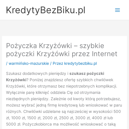
Przejdź
KredytyBezBiku.pl
do
Main
treści
Men
Pożyczka Krzyżówki – szybkie
pożyczki Krzyżówki przez Internet
/
warmińsko-mazurskie
/ Przez
kredytybezbiku.pl
Szukasz dodatkowych pieniędzy i
szukasz pożyczki
Krzyżówki
? Poniżej znajdziesz ofertę szybkich chwilówek
Krzyżówki, które otrzymasz bez niepotrzebnych komplikacji.
Wyłącznie parę kliknięć oddziela Cię od otrzymania
niezbędnych pieniędzy. Zależnie od kwoty którą potrzebujesz,
możesz wybrać jedną firmę kredytową lub wnioskować w paru
różnych. Chwilówki udzielane są najcześciej w wysokości 500
zł, 1000 zł, 1500 zł, 2000 zł, 2500 zł, 3000 zł, 4000 zł lub
5000 zł. Pożyczkobiorca ma możliwość wnioskować o taką