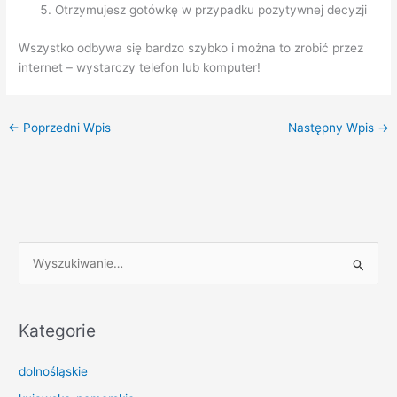
Otrzymujesz gotówkę w przypadku pozytywnej decyzji
Wszystko odbywa się bardzo szybko i można to zrobić przez
internet – wystarczy telefon lub komputer!
←
Poprzedni Wpis
Następny Wpis
→
S
z
u
k
Kategorie
a
dolnośląskie
j
d