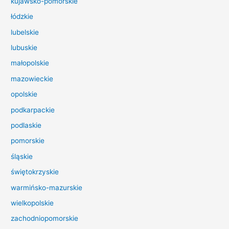
kujawsko-pomorskie
l
łódzkie
a
lubelskie
:
lubuskie
małopolskie
mazowieckie
opolskie
podkarpackie
podlaskie
pomorskie
śląskie
świętokrzyskie
warmińsko-mazurskie
wielkopolskie
zachodniopomorskie