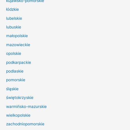
kujawsko-pomorskie
l
łódzkie
a
lubelskie
:
lubuskie
małopolskie
mazowieckie
opolskie
podkarpackie
podlaskie
pomorskie
śląskie
świętokrzyskie
warmińsko-mazurskie
wielkopolskie
zachodniopomorskie