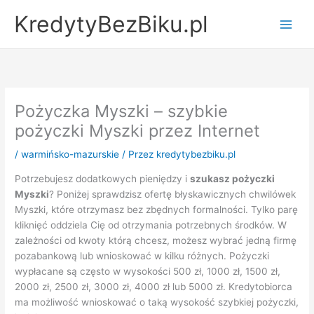
Przejdź
KredytyBezBiku.pl
do
Main
treści
Men
Pożyczka Myszki – szybkie
pożyczki Myszki przez Internet
/
warmińsko-mazurskie
/ Przez
kredytybezbiku.pl
Potrzebujesz dodatkowych pieniędzy i
szukasz pożyczki
Myszki
? Poniżej sprawdzisz ofertę błyskawicznych chwilówek
Myszki, które otrzymasz bez zbędnych formalności. Tylko parę
kliknięć oddziela Cię od otrzymania potrzebnych środków. W
zależności od kwoty którą chcesz, możesz wybrać jedną firmę
pozabankową lub wnioskować w kilku różnych. Pożyczki
wypłacane są często w wysokości 500 zł, 1000 zł, 1500 zł,
2000 zł, 2500 zł, 3000 zł, 4000 zł lub 5000 zł. Kredytobiorca
ma możliwość wnioskować o taką wysokość szybkiej pożyczki,