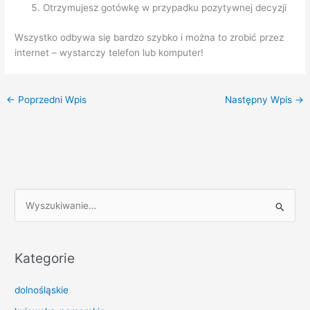
Otrzymujesz gotówkę w przypadku pozytywnej decyzji
Wszystko odbywa się bardzo szybko i można to zrobić przez
internet – wystarczy telefon lub komputer!
←
Poprzedni Wpis
Następny Wpis
→
S
z
u
k
Kategorie
a
dolnośląskie
j
d