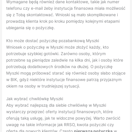
Wymagane będą również dane kontaktowe, takie jak numer
telefonu czy e-mail żeby instytucja finansowa miała możliwość
się z Tobą skontaktować. Wnioski są mało skomplikowane i
prowadzą klienta krok po kroku pomiędzy kolejnymi etapami
ubiegania się o pożyczkę.
Kto może dostać pożyczkę pozabankową Myszki
Wniosek o pożyczkę w Myszki może złożyć każdy, kto
potrzebuje szybkiej gotówki. Zarówno osoby, którym
potrzebne są pieniądze zaledwie na kilka dni, jak i osoby które
potrzebują dodatkowych środków na dłużej. O pożyczkę
Myszki mogą próbować starać się również osoby słabo stojące
w BIK, gdyż niektóre instytucje finansowe patrzą przyjaznym
okiem na osoby w trudniejszej sytuacji.
Jak wybrać chwilówkę Myszki
Aby wybrać najlepszą dla siebie chwilówkę w Myszki
wystarczy przejrzeć oferty instytucji finansowych, które
oferują taką usługę, jak te widoczne powyżej. Warto zwrócić
uwagę na takie informacje jak RRSO, kwota pożyczki czy
oferta dla nowych klientów. Często
pierwsza pożyczka
w