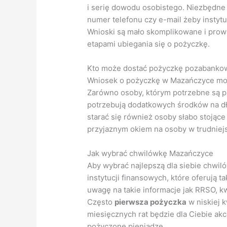
i serię dowodu osobistego. Niezbędne 
numer telefonu czy e-mail żeby instyt
Wnioski są mało skomplikowane i prow
etapami ubiegania się o pożyczkę.
Kto może dostać pożyczkę pozabanko
Wniosek o pożyczkę w Mazańczyce może
Zarówno osoby, którym potrzebne są pie
potrzebują dodatkowych środków na d
starać się również osoby słabo stojące
przyjaznym okiem na osoby w trudniejsz
Jak wybrać chwilówkę Mazańczyce
Aby wybrać najlepszą dla siebie chwil
instytucji finansowych, które oferują 
uwagę na takie informacje jak RRSO, kw
Często
pierwsza pożyczka
w niskiej 
miesięcznych rat będzie dla Ciebie akc
pożyczone pieniądze.