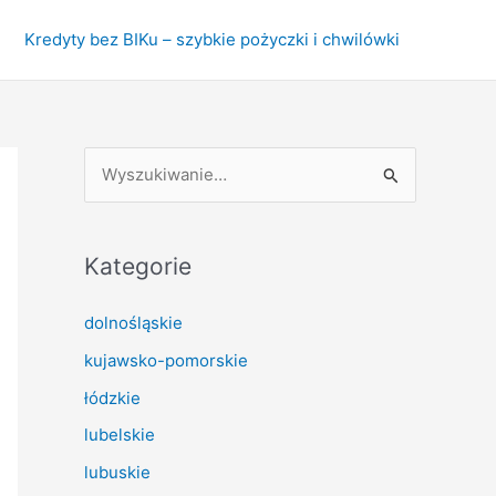
Kredyty bez BIKu – szybkie pożyczki i chwilówki
S
z
u
k
Kategorie
a
dolnośląskie
j
kujawsko-pomorskie
d
l
łódzkie
a
lubelskie
:
lubuskie