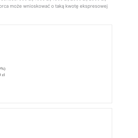
biorca może wnioskować o taką kwotę ekspresowej
0%)
 zł