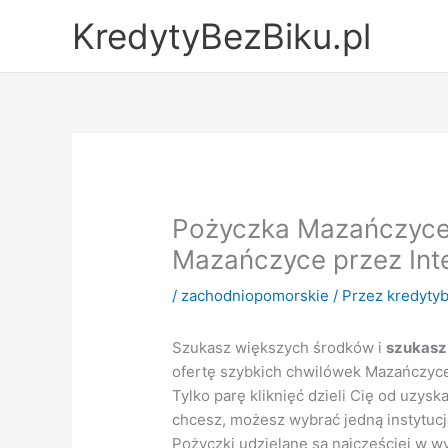
Przejdź
KredytyBezBiku.pl
do
treści
Pożyczka Mazańczyce 
Mazańczyce przez Int
/
zachodniopomorskie
/ Przez
kredytyb
Szukasz większych środków i
szukasz
ofertę szybkich chwilówek Mazańczyce
Tylko parę kliknięć dzieli Cię od uzys
chcesz, możesz wybrać jedną instytuc
Pożyczki udzielane są najcześciej w wys