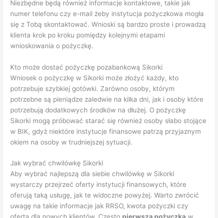
Niezbędne będą również informacje kontaktowe, takie jak
numer telefonu czy e-mail żeby instytucja pożyczkowa mogła
się z Tobą skontaktować. Wnioski są bardzo proste i prowadzą
klienta krok po kroku pomiędzy kolejnymi etapami
wnioskowania o pożyczkę.
Kto może dostać pożyczkę pozabankową Sikorki
Wniosek o pożyczkę w Sikorki może złożyć każdy, kto
potrzebuje szybkiej gotówki. Zarówno osoby, którym
potrzebne są pieniądze zaledwie na kilka dni, jak i osoby które
potrzebują dodatkowych środków na dłużej. O pożyczkę
Sikorki mogą próbować starać się również osoby słabo stojące
w BIK, gdyż niektóre instytucje finansowe patrzą przyjaznym
okiem na osoby w trudniejszej sytuacji.
Jak wybrać chwilówkę Sikorki
Aby wybrać najlepszą dla siebie chwilówkę w Sikorki
wystarczy przejrzeć oferty instytucji finansowych, które
oferują taką usługę, jak te widoczne powyżej. Warto zwrócić
uwagę na takie informacje jak RRSO, kwota pożyczki czy
oferta dla nowych klientów. Często
pierwsza pożyczka
w