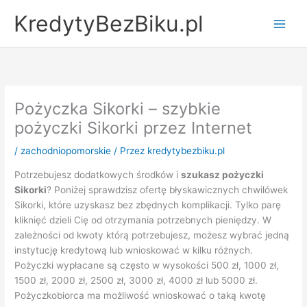
Przejdź
KredytyBezBiku.pl
do
Main
treści
Men
Pożyczka Sikorki – szybkie
pożyczki Sikorki przez Internet
/
zachodniopomorskie
/ Przez
kredytybezbiku.pl
Potrzebujesz dodatkowych środków i
szukasz pożyczki
Sikorki
? Poniżej sprawdzisz ofertę błyskawicznych chwilówek
Sikorki, które uzyskasz bez zbędnych komplikacji. Tylko parę
kliknięć dzieli Cię od otrzymania potrzebnych pieniędzy. W
zależności od kwoty którą potrzebujesz, możesz wybrać jedną
instytucję kredytową lub wnioskować w kilku różnych.
Pożyczki wypłacane są często w wysokości 500 zł, 1000 zł,
1500 zł, 2000 zł, 2500 zł, 3000 zł, 4000 zł lub 5000 zł.
Pożyczkobiorca ma możliwość wnioskować o taką kwotę