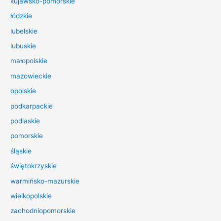
kujawsko-pomorskie
l
łódzkie
a
lubelskie
:
lubuskie
małopolskie
mazowieckie
opolskie
podkarpackie
podlaskie
pomorskie
śląskie
świętokrzyskie
warmińsko-mazurskie
wielkopolskie
zachodniopomorskie