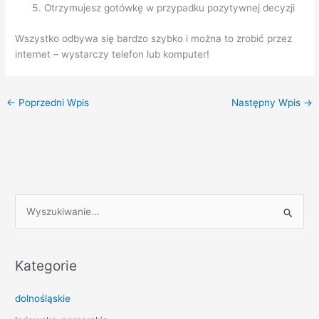
Otrzymujesz gotówkę w przypadku pozytywnej decyzji
Wszystko odbywa się bardzo szybko i można to zrobić przez
internet – wystarczy telefon lub komputer!
←
Poprzedni Wpis
Następny Wpis
→
S
z
u
k
Kategorie
a
dolnośląskie
j
d