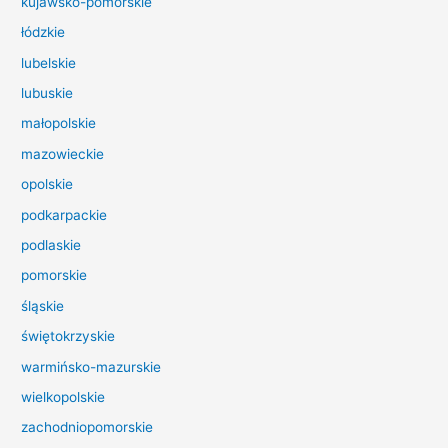
kujawsko-pomorskie
l
łódzkie
a
lubelskie
:
lubuskie
małopolskie
mazowieckie
opolskie
podkarpackie
podlaskie
pomorskie
śląskie
świętokrzyskie
warmińsko-mazurskie
wielkopolskie
zachodniopomorskie