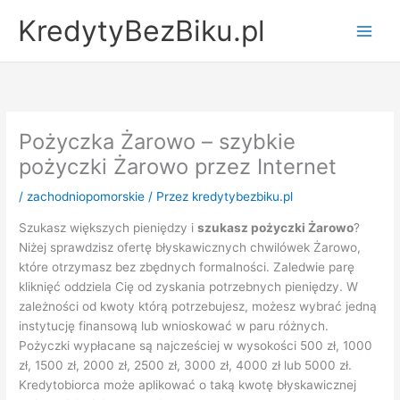
Przejdź
KredytyBezBiku.pl
do
Main
treści
Men
Pożyczka Żarowo – szybkie
pożyczki Żarowo przez Internet
/
zachodniopomorskie
/ Przez
kredytybezbiku.pl
Szukasz większych pieniędzy i
szukasz pożyczki Żarowo
?
Niżej sprawdzisz ofertę błyskawicznych chwilówek Żarowo,
które otrzymasz bez zbędnych formalności. Zaledwie parę
kliknięć oddziela Cię od zyskania potrzebnych pieniędzy. W
zależności od kwoty którą potrzebujesz, możesz wybrać jedną
instytucję finansową lub wnioskować w paru różnych.
Pożyczki wypłacane są najcześciej w wysokości 500 zł, 1000
zł, 1500 zł, 2000 zł, 2500 zł, 3000 zł, 4000 zł lub 5000 zł.
Kredytobiorca może aplikować o taką kwotę błyskawicznej