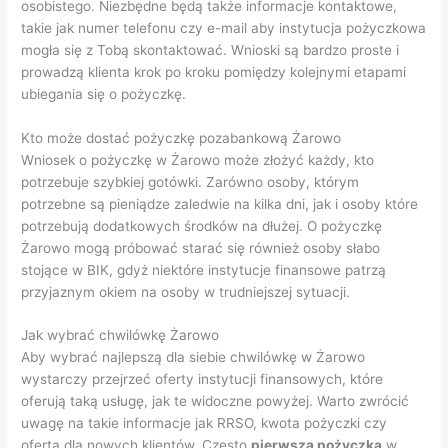
osobistego. Niezbędne będą także informacje kontaktowe,
takie jak numer telefonu czy e-mail aby instytucja pożyczkowa
mogła się z Tobą skontaktować. Wnioski są bardzo proste i
prowadzą klienta krok po kroku pomiędzy kolejnymi etapami
ubiegania się o pożyczkę.
Kto może dostać pożyczkę pozabankową Żarowo
Wniosek o pożyczkę w Żarowo może złożyć każdy, kto
potrzebuje szybkiej gotówki. Zarówno osoby, którym
potrzebne są pieniądze zaledwie na kilka dni, jak i osoby które
potrzebują dodatkowych środków na dłużej. O pożyczkę
Żarowo mogą próbować starać się również osoby słabo
stojące w BIK, gdyż niektóre instytucje finansowe patrzą
przyjaznym okiem na osoby w trudniejszej sytuacji.
Jak wybrać chwilówkę Żarowo
Aby wybrać najlepszą dla siebie chwilówkę w Żarowo
wystarczy przejrzeć oferty instytucji finansowych, które
oferują taką usługę, jak te widoczne powyżej. Warto zwrócić
uwagę na takie informacje jak RRSO, kwota pożyczki czy
oferta dla nowych klientów. Często
pierwsza pożyczka
w