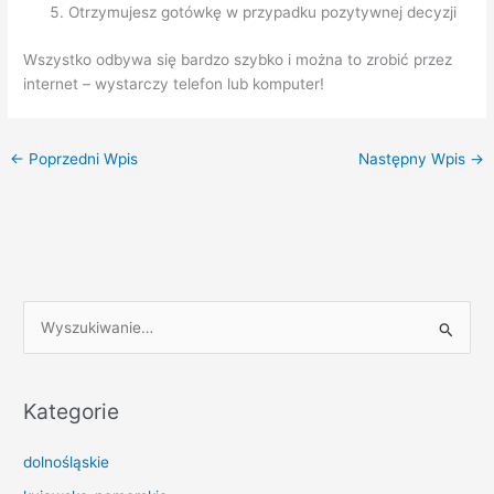
Otrzymujesz gotówkę w przypadku pozytywnej decyzji
Wszystko odbywa się bardzo szybko i można to zrobić przez
internet – wystarczy telefon lub komputer!
←
Poprzedni Wpis
Następny Wpis
→
S
z
u
k
Kategorie
a
dolnośląskie
j
d