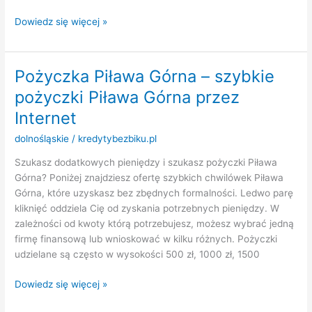
Pożyczka
Dowiedz się więcej »
Zielenice
–
szybkie
Pożyczka Piława Górna – szybkie
pożyczki
pożyczki Piława Górna przez
Zielenice
przez
Internet
Internet
dolnośląskie
/
kredytybezbiku.pl
Szukasz dodatkowych pieniędzy i szukasz pożyczki Piława
Górna? Poniżej znajdziesz ofertę szybkich chwilówek Piława
Górna, które uzyskasz bez zbędnych formalności. Ledwo parę
kliknięć oddziela Cię od zyskania potrzebnych pieniędzy. W
zależności od kwoty którą potrzebujesz, możesz wybrać jedną
firmę finansową lub wnioskować w kilku różnych. Pożyczki
udzielane są często w wysokości 500 zł, 1000 zł, 1500
Pożyczka
Dowiedz się więcej »
Piława