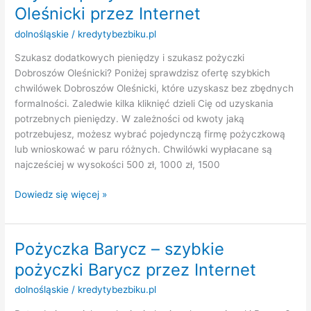
przez
Oleśnicki przez Internet
Internet
dolnośląskie
/
kredytybezbiku.pl
Szukasz dodatkowych pieniędzy i szukasz pożyczki
Dobroszów Oleśnicki? Poniżej sprawdzisz ofertę szybkich
chwilówek Dobroszów Oleśnicki, które uzyskasz bez zbędnych
formalności. Zaledwie kilka kliknięć dzieli Cię od uzyskania
potrzebnych pieniędzy. W zależności od kwoty jaką
potrzebujesz, możesz wybrać pojedynczą firmę pożyczkową
lub wnioskować w paru różnych. Chwilówki wypłacane są
najcześciej w wysokości 500 zł, 1000 zł, 1500
Pożyczka
Dowiedz się więcej »
Dobroszów
Oleśnicki
–
Pożyczka Barycz – szybkie
szybkie
pożyczki Barycz przez Internet
pożyczki
Dobroszów
dolnośląskie
/
kredytybezbiku.pl
Oleśnicki