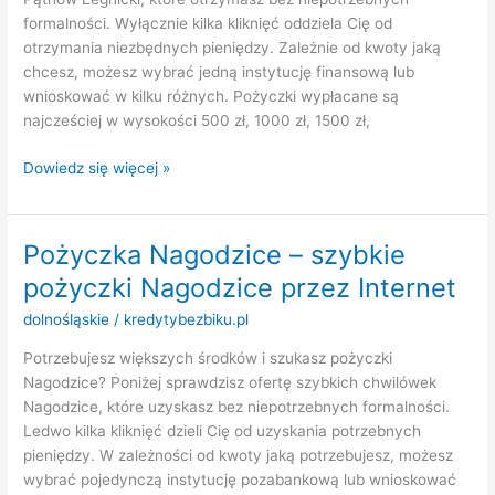
formalności. Wyłącznie kilka kliknięć oddziela Cię od
otrzymania niezbędnych pieniędzy. Zależnie od kwoty jaką
chcesz, możesz wybrać jedną instytucję finansową lub
wnioskować w kilku różnych. Pożyczki wypłacane są
najcześciej w wysokości 500 zł, 1000 zł, 1500 zł,
Pożyczka
Dowiedz się więcej »
Pątnów
Legnicki
–
Pożyczka Nagodzice – szybkie
szybkie
pożyczki Nagodzice przez Internet
pożyczki
Pątnów
dolnośląskie
/
kredytybezbiku.pl
Legnicki
Potrzebujesz większych środków i szukasz pożyczki
przez
Nagodzice? Poniżej sprawdzisz ofertę szybkich chwilówek
Internet
Nagodzice, które uzyskasz bez niepotrzebnych formalności.
Ledwo kilka kliknięć dzieli Cię od uzyskania potrzebnych
pieniędzy. W zależności od kwoty jaką potrzebujesz, możesz
wybrać pojedynczą instytucję pozabankową lub wnioskować