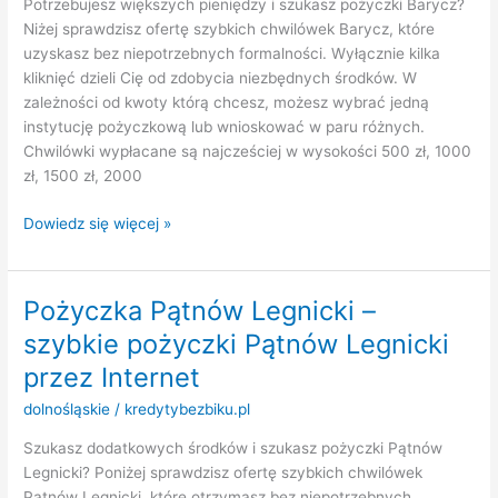
Potrzebujesz większych pieniędzy i szukasz pożyczki Barycz?
przez
Niżej sprawdzisz ofertę szybkich chwilówek Barycz, które
Internet
uzyskasz bez niepotrzebnych formalności. Wyłącznie kilka
kliknięć dzieli Cię od zdobycia niezbędnych środków. W
zależności od kwoty którą chcesz, możesz wybrać jedną
instytucję pożyczkową lub wnioskować w paru różnych.
Chwilówki wypłacane są najcześciej w wysokości 500 zł, 1000
zł, 1500 zł, 2000
Pożyczka
Dowiedz się więcej »
Barycz
–
szybkie
Pożyczka Pątnów Legnicki –
pożyczki
szybkie pożyczki Pątnów Legnicki
Barycz
przez
przez Internet
Internet
dolnośląskie
/
kredytybezbiku.pl
Szukasz dodatkowych środków i szukasz pożyczki Pątnów
Legnicki? Poniżej sprawdzisz ofertę szybkich chwilówek
Pątnów Legnicki, które otrzymasz bez niepotrzebnych