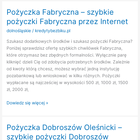
Górna
–
Pożyczka Fabryczna – szybkie
szybkie
pożyczki Fabryczna przez Internet
pożyczki
Piława
dolnośląskie
/
kredytybezbiku.pl
Górna
Szukasz dodatkowych środków i szukasz pożyczki Fabryczna?
przez
Poniżej sprawdzisz ofertę szybkich chwilówek Fabryczna,
Internet
które otrzymasz bez zbędnych formalności. Wyłącznie parę
kliknięć dzieli Cię od zdobycia potrzebnych środków. Zależnie
od kwoty którą chcesz, możesz wybrać jedną instytucję
pozabankową lub wnioskować w kilku różnych. Pożyczki
wypłacane są najcześciej w wysokości 500 zł, 1000 zł, 1500
zł, 2000 zł,
Pożyczka
Dowiedz się więcej »
Fabryczna
–
szybkie
Pożyczka Dobroszów Oleśnicki –
pożyczki
szybkie pożyczki Dobroszów
Fabryczna