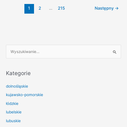
szybkie
1
2
…
215
Następny
→
pożyczki
Siedlakowice
przez
Internet
S
z
u
k
Kategorie
a
dolnośląskie
j
d
kujawsko-pomorskie
l
łódzkie
a
lubelskie
:
lubuskie