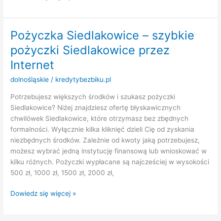
Jemna
–
szybkie
Pożyczka Siedlakowice – szybkie
pożyczki
pożyczki Siedlakowice przez
Jemna
przez
Internet
Internet
dolnośląskie
/
kredytybezbiku.pl
Potrzebujesz większych środków i szukasz pożyczki
Siedlakowice? Niżej znajdziesz ofertę błyskawicznych
chwilówek Siedlakowice, które otrzymasz bez zbędnych
formalności. Wyłącznie kilka kliknięć dzieli Cię od zyskania
niezbędnych środków. Zależnie od kwoty jaką potrzebujesz,
możesz wybrać jedną instytucję finansową lub wnioskować w
kilku różnych. Pożyczki wypłacane są najcześciej w wysokości
500 zł, 1000 zł, 1500 zł, 2000 zł,
Pożyczka
Dowiedz się więcej »
Siedlakowice
–