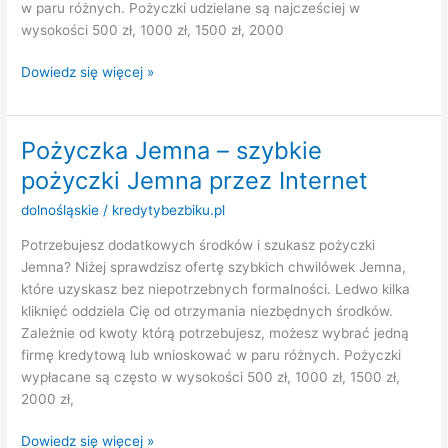
w paru różnych. Pożyczki udzielane są najcześciej w
wysokości 500 zł, 1000 zł, 1500 zł, 2000
Pożyczka
Dowiedz się więcej »
Nagodzice
–
szybkie
Pożyczka Jemna – szybkie
pożyczki
pożyczki Jemna przez Internet
Nagodzice
przez
dolnośląskie
/
kredytybezbiku.pl
Internet
Potrzebujesz dodatkowych środków i szukasz pożyczki
Jemna? Niżej sprawdzisz ofertę szybkich chwilówek Jemna,
które uzyskasz bez niepotrzebnych formalności. Ledwo kilka
kliknięć oddziela Cię od otrzymania niezbędnych środków.
Zależnie od kwoty którą potrzebujesz, możesz wybrać jedną
firmę kredytową lub wnioskować w paru różnych. Pożyczki
wypłacane są często w wysokości 500 zł, 1000 zł, 1500 zł,
2000 zł,
Pożyczka
Dowiedz się więcej »