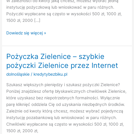
W zależności od kwoty jaką chcesz, możesz wybrać jedną
instytucję pożyczkową lub wnioskować w paru różnych.
Pożyczki wypłacane są często w wysokości 500 zł, 1000 zł,
1500 zł, 2000 […]
Pożyczka
Dowiedz się więcej »
Jugowa
–
szybkie
Pożyczka Zielenice – szybkie
pożyczki
pożyczki Zielenice przez Internet
Jugowa
przez
dolnośląskie
/
kredytybezbiku.pl
Internet
Szukasz większych pieniędzy i szukasz pożyczki Zielenice?
Poniżej znajdziesz ofertę błyskawicznych chwilówek Zielenice,
które uzyskasz bez niepotrzebnych formalności. Wyłącznie
parę kliknięć oddziela Cię od uzyskania niezbędnych środków.
Zależnie od kwoty którą chcesz, możesz wybrać pojedynczą
instytucję pozabankową lub wnioskować w paru różnych.
Chwilówki wypłacane są często w wysokości 500 zł, 1000 zł,
1500 zł, 2000 zł,