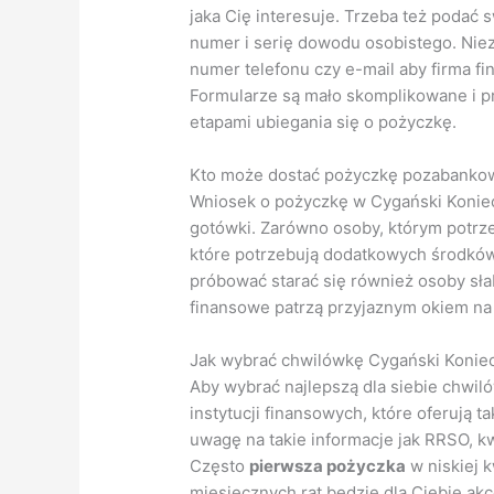
jaka Cię interesuje. Trzeba też podać
numer i serię dowodu osobistego. Niez
numer telefonu czy e-mail aby firma f
Formularze są mało skomplikowane i p
etapami ubiegania się o pożyczkę.
Kto może dostać pożyczkę pozabanko
Wniosek o pożyczkę w Cygański Koniec
gotówki. Zarówno osoby, którym potrzeb
które potrzebują dodatkowych środków
próbować starać się również osoby słab
finansowe patrzą przyjaznym okiem na 
Jak wybrać chwilówkę Cygański Konie
Aby wybrać najlepszą dla siebie chwil
instytucji finansowych, które oferują 
uwagę na takie informacje jak RRSO, kw
Często
pierwsza pożyczka
w niskiej 
miesięcznych rat będzie dla Ciebie akc