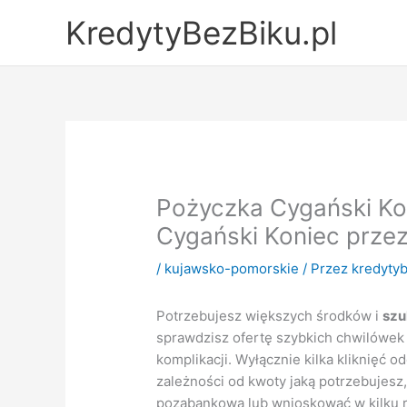
Przejdź
KredytyBezBiku.pl
do
treści
Pożyczka Cygański Kon
Cygański Koniec przez
/
kujawsko-pomorskie
/ Przez
kredytyb
Potrzebujesz większych środków i
szu
sprawdzisz ofertę szybkich chwilówek
komplikacji. Wyłącznie kilka kliknięć 
zależności od kwoty jaką potrzebujesz
pozabankową lub wnioskować w kilku r