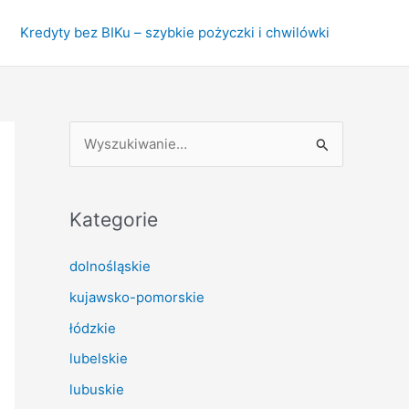
Kredyty bez BIKu – szybkie pożyczki i chwilówki
S
z
u
k
Kategorie
a
dolnośląskie
j
kujawsko-pomorskie
d
l
łódzkie
a
lubelskie
:
lubuskie