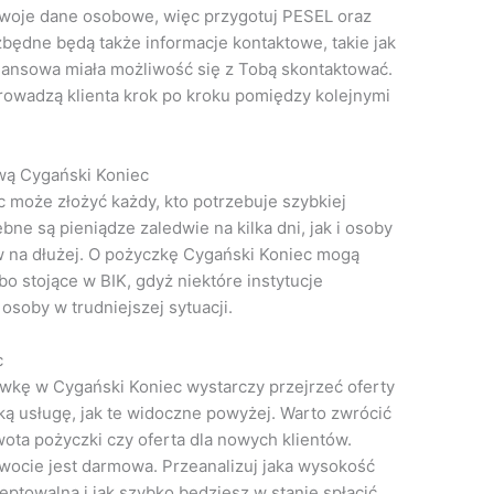
 swoje dane osobowe, więc przygotuj PESEL oraz
będne będą także informacje kontaktowe, takie jak
inansowa miała możliwość się z Tobą skontaktować.
rowadzą klienta krok po kroku pomiędzy kolejnymi
wą Cygański Koniec
 może złożyć każdy, kto potrzebuje szybkiej
ne są pieniądze zaledwie na kilka dni, jak i osoby
 na dłużej. O pożyczkę Cygański Koniec mogą
o stojące w BIK, gdyż niektóre instytucje
osoby w trudniejszej sytuacji.
c
ówkę w Cygański Koniec wystarczy przejrzeć oferty
taką usługę, jak te widoczne powyżej. Warto zwrócić
ota pożyczki czy oferta dla nowych klientów.
kwocie jest darmowa. Przeanalizuj jaka wysokość
eptowalna i jak szybko będziesz w stanie spłacić