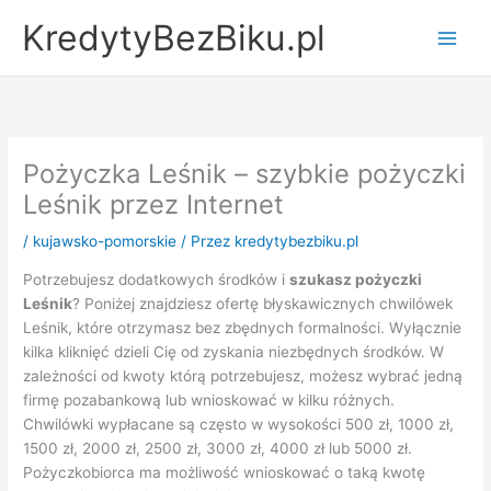
Przejdź
KredytyBezBiku.pl
do
Main
treści
Men
Pożyczka Leśnik – szybkie pożyczki
Leśnik przez Internet
/
kujawsko-pomorskie
/ Przez
kredytybezbiku.pl
Potrzebujesz dodatkowych środków i
szukasz pożyczki
Leśnik
? Poniżej znajdziesz ofertę błyskawicznych chwilówek
Leśnik, które otrzymasz bez zbędnych formalności. Wyłącznie
kilka kliknięć dzieli Cię od zyskania niezbędnych środków. W
zależności od kwoty którą potrzebujesz, możesz wybrać jedną
firmę pozabankową lub wnioskować w kilku różnych.
Chwilówki wypłacane są często w wysokości 500 zł, 1000 zł,
1500 zł, 2000 zł, 2500 zł, 3000 zł, 4000 zł lub 5000 zł.
Pożyczkobiorca ma możliwość wnioskować o taką kwotę