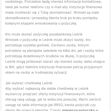
osobistego. Potrzebne będą również informacje kontaktowe,
takie jak numer telefonu czy e-mail aby instytucja finansowa
miała możliwość się z Tobą skontaktować. Wnioski są mało
skomplikowane i prowadzą klienta krok po kroku pomiędzy
kolejnymi etapami wnioskowania o pożyczkę.
Kto może dostać pożyczkę pozabankową Leśnik
Wniosek o pożyczkę w Leśnik może złożyć każdy, kto
potrzebuje szybkiej gotówki. Zarówno osoby, którym
potrzebne są pieniądze zaledwie na kilka dni, jak i osoby które
potrzebują dodatkowych środków na dłużej. O pożyczkę
Leśnik mogą próbować starać się również osoby słabo stojące
w BIK, gdyż niektóre instytucje finansowe patrzą przyjaznym
okiem na osoby w trudniejszej sytuacji.
Jak wybrać chwilówkę Leśnik
Aby wybrać najlepszą dla siebie chwilówkę w Leśnik
wystarczy przejrzeć oferty instytucji finansowych, które
oferują taką usługę, jak te widoczne powyżej. Warto zwrócić
uwagę na takie informacje jak RRSO, kwota pożyczki czy
oferta dla nowych klientów. Często
pierwsza pożyczka
w