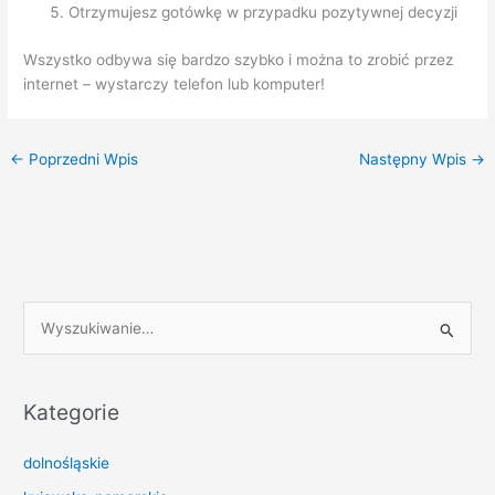
Otrzymujesz gotówkę w przypadku pozytywnej decyzji
Wszystko odbywa się bardzo szybko i można to zrobić przez
internet – wystarczy telefon lub komputer!
←
Poprzedni Wpis
Następny Wpis
→
S
z
u
k
Kategorie
a
dolnośląskie
j
d