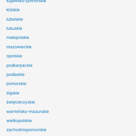
kujawsko-pomorskie
l
łódzkie
a
lubelskie
:
lubuskie
małopolskie
mazowieckie
opolskie
podkarpackie
podlaskie
pomorskie
śląskie
świętokrzyskie
warmińsko-mazurskie
wielkopolskie
zachodniopomorskie