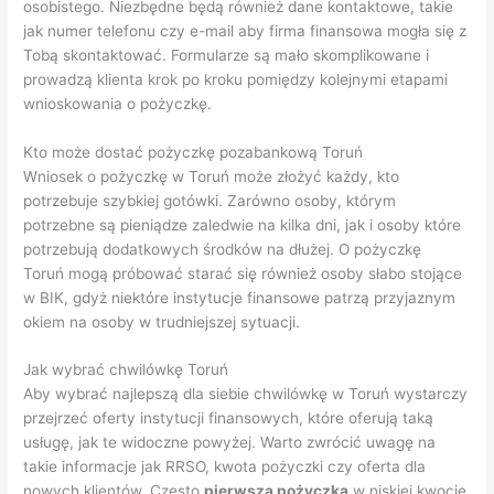
osobistego. Niezbędne będą również dane kontaktowe, takie
jak numer telefonu czy e-mail aby firma finansowa mogła się z
Tobą skontaktować. Formularze są mało skomplikowane i
prowadzą klienta krok po kroku pomiędzy kolejnymi etapami
wnioskowania o pożyczkę.
Kto może dostać pożyczkę pozabankową Toruń
Wniosek o pożyczkę w Toruń może złożyć każdy, kto
potrzebuje szybkiej gotówki. Zarówno osoby, którym
potrzebne są pieniądze zaledwie na kilka dni, jak i osoby które
potrzebują dodatkowych środków na dłużej. O pożyczkę
Toruń mogą próbować starać się również osoby słabo stojące
w BIK, gdyż niektóre instytucje finansowe patrzą przyjaznym
okiem na osoby w trudniejszej sytuacji.
Jak wybrać chwilówkę Toruń
Aby wybrać najlepszą dla siebie chwilówkę w Toruń wystarczy
przejrzeć oferty instytucji finansowych, które oferują taką
usługę, jak te widoczne powyżej. Warto zwrócić uwagę na
takie informacje jak RRSO, kwota pożyczki czy oferta dla
nowych klientów. Często
pierwsza pożyczka
w niskiej kwocie