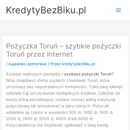
Przejdź
KredytyBezBiku.pl
do
Main
treści
Men
Pożyczka Toruń – szybkie pożyczki
Toruń przez Internet
/
kujawsko-pomorskie
/ Przez
kredytybezbiku.pl
Szukasz większych pieniędzy i
szukasz pożyczki Toruń
?
Niżej znajdziesz ofertę szybkich chwilówek Toruń, które
otrzymasz bez niepotrzebnych formalności. Tylko parę kliknięć
oddziela Cię od uzyskania niezbędnych środków. Zależnie od
kwoty którą potrzebujesz, możesz wybrać jedną instytucję
pożyczkową lub wnioskować w paru różnych. Pożyczki
udzielane są często w wysokości 500 zł, 1000 zł, 1500 zł,
2000 zł, 2500 zł, 3000 zł, 4000 zł lub 5000 zł.
Pożyczkobiorca ma możliwość aplikować o taką kwotę