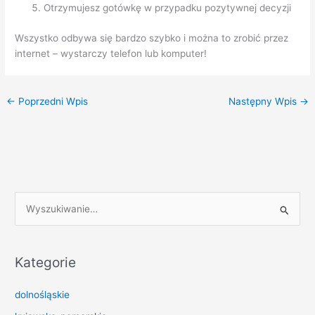
Otrzymujesz gotówkę w przypadku pozytywnej decyzji
Wszystko odbywa się bardzo szybko i można to zrobić przez
internet – wystarczy telefon lub komputer!
←
Poprzedni Wpis
Następny Wpis
→
S
z
u
k
Kategorie
a
dolnośląskie
j
d