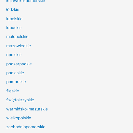
kujawsko-pomorskie
l
łódzkie
a
lubelskie
:
lubuskie
małopolskie
mazowieckie
opolskie
podkarpackie
podlaskie
pomorskie
śląskie
świętokrzyskie
warmińsko-mazurskie
wielkopolskie
zachodniopomorskie