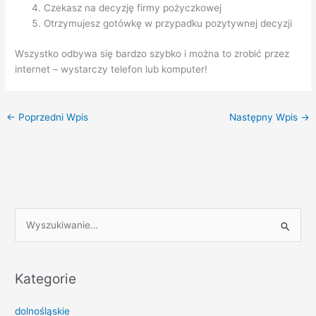
Czekasz na decyzję firmy pożyczkowej
Otrzymujesz gotówkę w przypadku pozytywnej decyzji
Wszystko odbywa się bardzo szybko i można to zrobić przez
internet – wystarczy telefon lub komputer!
←
Poprzedni Wpis
Następny Wpis
→
S
z
u
k
Kategorie
a
dolnośląskie
j