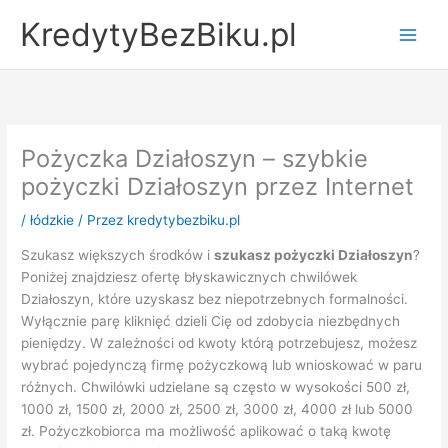
Przejdź
KredytyBezBiku.pl
do
Main
treści
Men
Pożyczka Działoszyn – szybkie
pożyczki Działoszyn przez Internet
/
łódzkie
/ Przez
kredytybezbiku.pl
Szukasz większych środków i
szukasz pożyczki Działoszyn
?
Poniżej znajdziesz ofertę błyskawicznych chwilówek
Działoszyn, które uzyskasz bez niepotrzebnych formalności.
Wyłącznie parę kliknięć dzieli Cię od zdobycia niezbędnych
pieniędzy. W zależności od kwoty którą potrzebujesz, możesz
wybrać pojedynczą firmę pożyczkową lub wnioskować w paru
różnych. Chwilówki udzielane są często w wysokości 500 zł,
1000 zł, 1500 zł, 2000 zł, 2500 zł, 3000 zł, 4000 zł lub 5000
zł. Pożyczkobiorca ma możliwość aplikować o taką kwotę