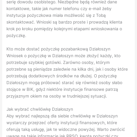
serię dowodu osobistego. Niezbędne będą również dane
kontaktowe, takie jak numer telefonu czy e-mail żeby
instytucja pożyczkowa miała możliwość się z Tobą
skontaktować. Wnioski są bardzo proste i prowadzą klienta
krok po kroku pomiędzy kolejnymi etapami wnioskowania o
pożyczkę.
Kto może dostać pożyczkę pozabankową Działoszyn
Wniosek o pożyczkę w Działoszyn może złożyć każdy, kto
potrzebuje szybkiej gotówki. Zarówno osoby, którym
potrzebne są pieniądze zaledwie na kilka dni, jak i osoby które
potrzebują dodatkowych środków na dłużej. O pożyczkę
Działoszyn mogą próbować starać się również osoby słabo
stojące w BIK, gdyż niektóre instytucje finansowe patrzą
przyjaznym okiem na osoby w trudniejszej sytuacji.
Jak wybrać chwilówkę Działoszyn
Aby wybrać najlepszą dla siebie chwilówkę w Działoszyn
wystarczy przejrzeć oferty instytucji finansowych, które
oferują taką usługę, jak te widoczne powyżej. Warto zwrócić
uwagę na takie informacje jak RRSO, kwota pożyczki czy