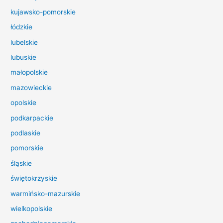
d
kujawsko-pomorskie
l
łódzkie
a
lubelskie
:
lubuskie
małopolskie
mazowieckie
opolskie
podkarpackie
podlaskie
pomorskie
śląskie
świętokrzyskie
warmińsko-mazurskie
wielkopolskie