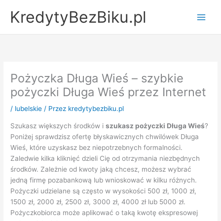
Przejdź
KredytyBezBiku.pl
do
Main
treści
Men
Pożyczka Długa Wieś – szybkie
pożyczki Długa Wieś przez Internet
/
lubelskie
/ Przez
kredytybezbiku.pl
Szukasz większych środków i
szukasz pożyczki Długa Wieś
?
Poniżej sprawdzisz ofertę błyskawicznych chwilówek Długa
Wieś, które uzyskasz bez niepotrzebnych formalności.
Zaledwie kilka kliknięć dzieli Cię od otrzymania niezbędnych
środków. Zależnie od kwoty jaką chcesz, możesz wybrać
jedną firmę pozabankową lub wnioskować w kilku różnych.
Pożyczki udzielane są często w wysokości 500 zł, 1000 zł,
1500 zł, 2000 zł, 2500 zł, 3000 zł, 4000 zł lub 5000 zł.
Pożyczkobiorca może aplikować o taką kwotę ekspresowej