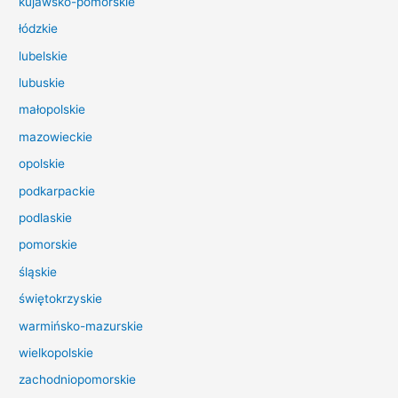
kujawsko-pomorskie
l
łódzkie
a
lubelskie
:
lubuskie
małopolskie
mazowieckie
opolskie
podkarpackie
podlaskie
pomorskie
śląskie
świętokrzyskie
warmińsko-mazurskie
wielkopolskie
zachodniopomorskie