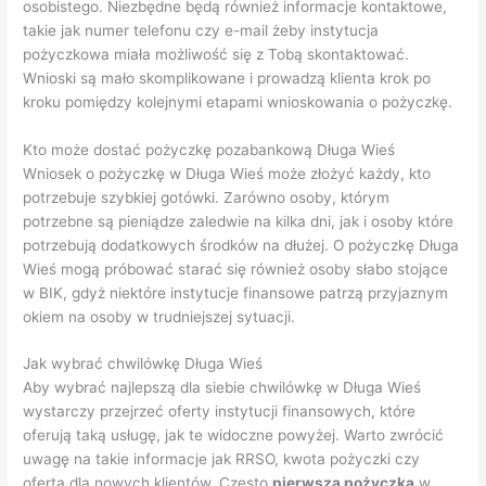
osobistego. Niezbędne będą również informacje kontaktowe,
takie jak numer telefonu czy e-mail żeby instytucja
pożyczkowa miała możliwość się z Tobą skontaktować.
Wnioski są mało skomplikowane i prowadzą klienta krok po
kroku pomiędzy kolejnymi etapami wnioskowania o pożyczkę.
Kto może dostać pożyczkę pozabankową Długa Wieś
Wniosek o pożyczkę w Długa Wieś może złożyć każdy, kto
potrzebuje szybkiej gotówki. Zarówno osoby, którym
potrzebne są pieniądze zaledwie na kilka dni, jak i osoby które
potrzebują dodatkowych środków na dłużej. O pożyczkę Długa
Wieś mogą próbować starać się również osoby słabo stojące
w BIK, gdyż niektóre instytucje finansowe patrzą przyjaznym
okiem na osoby w trudniejszej sytuacji.
Jak wybrać chwilówkę Długa Wieś
Aby wybrać najlepszą dla siebie chwilówkę w Długa Wieś
wystarczy przejrzeć oferty instytucji finansowych, które
oferują taką usługę, jak te widoczne powyżej. Warto zwrócić
uwagę na takie informacje jak RRSO, kwota pożyczki czy
oferta dla nowych klientów. Często
pierwsza pożyczka
w