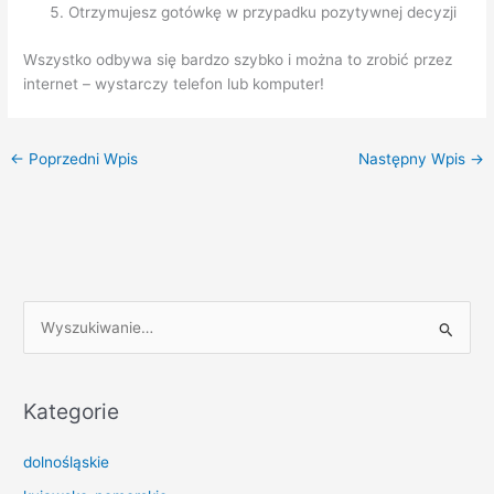
Otrzymujesz gotówkę w przypadku pozytywnej decyzji
Wszystko odbywa się bardzo szybko i można to zrobić przez
internet – wystarczy telefon lub komputer!
←
Poprzedni Wpis
Następny Wpis
→
S
z
u
k
Kategorie
a
dolnośląskie
j
d