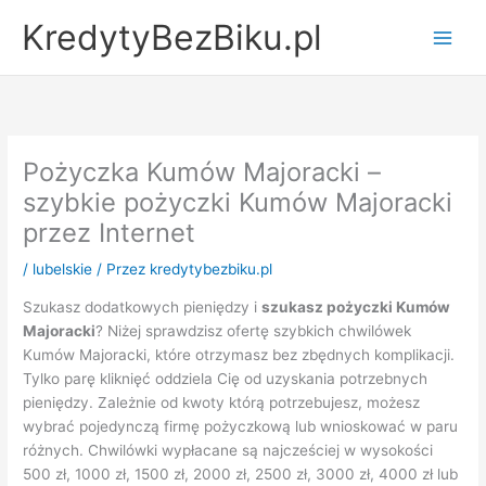
Przejdź
KredytyBezBiku.pl
do
Main
treści
Men
Pożyczka Kumów Majoracki –
szybkie pożyczki Kumów Majoracki
przez Internet
/
lubelskie
/ Przez
kredytybezbiku.pl
Szukasz dodatkowych pieniędzy i
szukasz pożyczki Kumów
Majoracki
? Niżej sprawdzisz ofertę szybkich chwilówek
Kumów Majoracki, które otrzymasz bez zbędnych komplikacji.
Tylko parę kliknięć oddziela Cię od uzyskania potrzebnych
pieniędzy. Zależnie od kwoty którą potrzebujesz, możesz
wybrać pojedynczą firmę pożyczkową lub wnioskować w paru
różnych. Chwilówki wypłacane są najcześciej w wysokości
500 zł, 1000 zł, 1500 zł, 2000 zł, 2500 zł, 3000 zł, 4000 zł lub