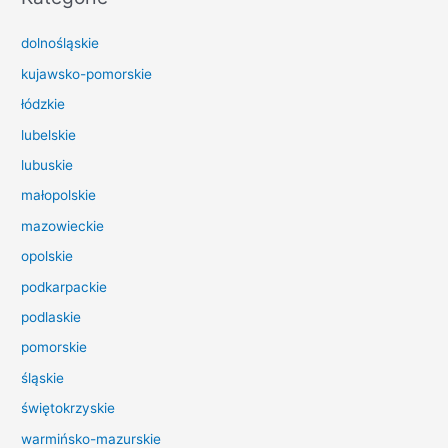
a
dolnośląskie
j
d
kujawsko-pomorskie
l
łódzkie
a
lubelskie
:
lubuskie
małopolskie
mazowieckie
opolskie
podkarpackie
podlaskie
pomorskie
śląskie
świętokrzyskie
warmińsko-mazurskie