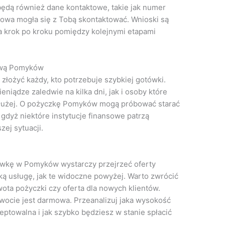
ędą również dane kontaktowe, takie jak numer
kowa mogła się z Tobą skontaktować. Wnioski są
a krok po kroku pomiędzy kolejnymi etapami
ową Pomyków
ożyć każdy, kto potrzebuje szybkiej gotówki.
niądze zaledwie na kilka dni, jak i osoby które
łużej. O pożyczkę Pomyków mogą próbować starać
 gdyż niektóre instytucje finansowe patrzą
ej sytuacji.
lówkę w Pomyków wystarczy przejrzeć oferty
taką usługę, jak te widoczne powyżej. Warto zwrócić
ota pożyczki czy oferta dla nowych klientów.
kwocie jest darmowa. Przeanalizuj jaka wysokość
eptowalna i jak szybko będziesz w stanie spłacić