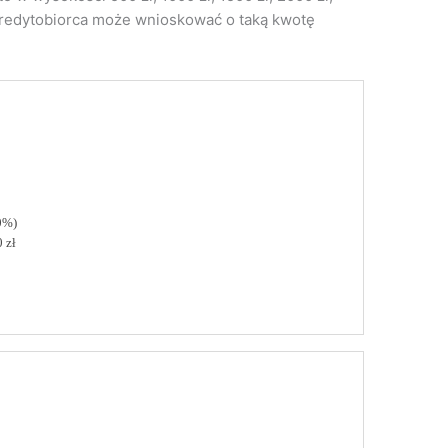
. Kredytobiorca może wnioskować o taką kwotę
0%)
 zł