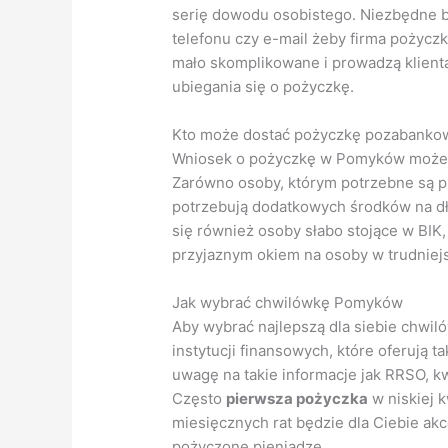
serię dowodu osobistego. Niezbędne b
telefonu czy e-mail żeby firma pożycz
mało skomplikowane i prowadzą klient
ubiegania się o pożyczkę.
Kto może dostać pożyczkę pozabank
Wniosek o pożyczkę w Pomyków może zł
Zarówno osoby, którym potrzebne są pie
potrzebują dodatkowych środków na d
się również osoby słabo stojące w BIK,
przyjaznym okiem na osoby w trudniejsz
Jak wybrać chwilówkę Pomyków
Aby wybrać najlepszą dla siebie chwi
instytucji finansowych, które oferują 
uwagę na takie informacje jak RRSO, kw
Często
pierwsza pożyczka
w niskiej 
miesięcznych rat będzie dla Ciebie akc
pożyczone pieniądze.