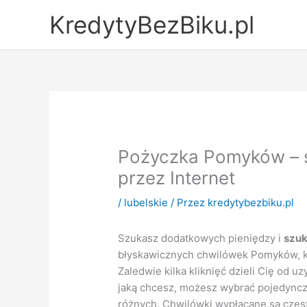
Przejdź
KredytyBezBiku.pl
do
treści
Pożyczka Pomyków – 
przez Internet
/
lubelskie
/ Przez
kredytybezbiku.pl
Szukasz dodatkowych pieniędzy i
szu
błyskawicznych chwilówek Pomyków, kt
Zaledwie kilka kliknięć dzieli Cię od 
jaką chcesz, możesz wybrać pojedyncz
różnych. Chwilówki wypłacane są często