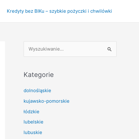
Kredyty bez BIKu – szybkie pożyczki i chwilówki
S
z
u
k
Kategorie
a
dolnośląskie
j
kujawsko-pomorskie
d
l
łódzkie
a
lubelskie
:
lubuskie