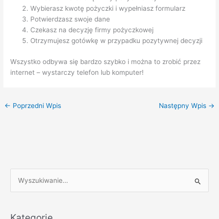
Wybierasz kwotę pożyczki i wypełniasz formularz
Potwierdzasz swoje dane
Czekasz na decyzję firmy pożyczkowej
Otrzymujesz gotówkę w przypadku pozytywnej decyzji
Wszystko odbywa się bardzo szybko i można to zrobić przez
internet – wystarczy telefon lub komputer!
←
Poprzedni Wpis
Następny Wpis
→
S
z
u
k
Kategorie