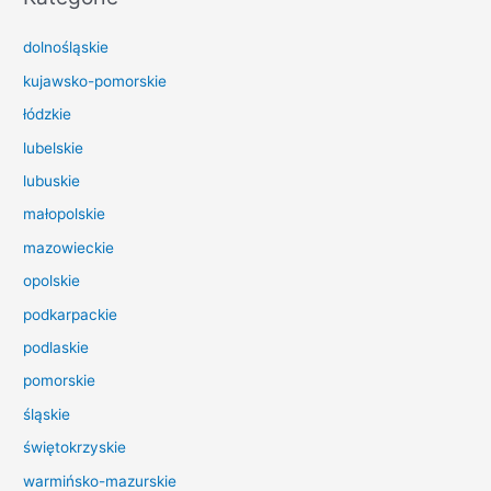
a
dolnośląskie
j
d
kujawsko-pomorskie
l
łódzkie
a
lubelskie
:
lubuskie
małopolskie
mazowieckie
opolskie
podkarpackie
podlaskie
pomorskie
śląskie
świętokrzyskie
warmińsko-mazurskie