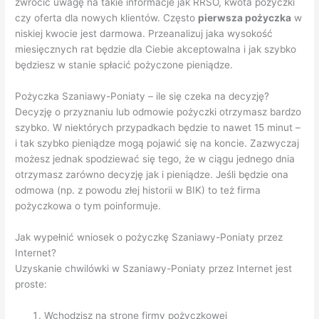
zwrócić uwagę na takie informacje jak RRSO, kwota pożyczki
czy oferta dla nowych klientów. Często
pierwsza pożyczka
w
niskiej kwocie jest darmowa. Przeanalizuj jaka wysokość
miesięcznych rat będzie dla Ciebie akceptowalna i jak szybko
będziesz w stanie spłacić pożyczone pieniądze.
Pożyczka Szaniawy-Poniaty – ile się czeka na decyzję?
Decyzję o przyznaniu lub odmowie pożyczki otrzymasz bardzo
szybko. W niektórych przypadkach będzie to nawet 15 minut –
i tak szybko pieniądze mogą pojawić się na koncie. Zazwyczaj
możesz jednak spodziewać się tego, że w ciągu jednego dnia
otrzymasz zarówno decyzję jak i pieniądze. Jeśli będzie ona
odmowa (np. z powodu złej historii w BIK) to też firma
pożyczkowa o tym poinformuje.
Jak wypełnić wniosek o pożyczkę Szaniawy-Poniaty przez
Internet?
Uzyskanie chwilówki w Szaniawy-Poniaty przez Internet jest
proste:
Wchodzisz na stronę firmy pożyczkowej