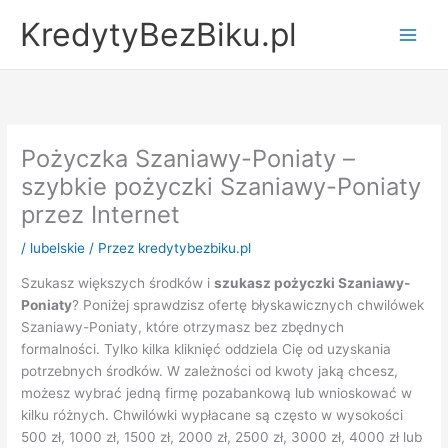
Przejdź
KredytyBezBiku.pl
do
Main
treści
Men
Pożyczka Szaniawy-Poniaty –
szybkie pożyczki Szaniawy-Poniaty
przez Internet
/
lubelskie
/ Przez
kredytybezbiku.pl
Szukasz większych środków i
szukasz pożyczki Szaniawy-
Poniaty
? Poniżej sprawdzisz ofertę błyskawicznych chwilówek
Szaniawy-Poniaty, które otrzymasz bez zbędnych
formalności. Tylko kilka kliknięć oddziela Cię od uzyskania
potrzebnych środków. W zależności od kwoty jaką chcesz,
możesz wybrać jedną firmę pozabankową lub wnioskować w
kilku różnych. Chwilówki wypłacane są często w wysokości
500 zł, 1000 zł, 1500 zł, 2000 zł, 2500 zł, 3000 zł, 4000 zł lub