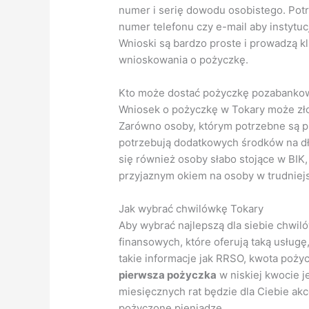
numer i serię dowodu osobistego. Potr
numer telefonu czy e-mail aby instytu
Wnioski są bardzo proste i prowadzą k
wnioskowania o pożyczkę.
Kto może dostać pożyczkę pozabanko
Wniosek o pożyczkę w Tokary może złoż
Zarówno osoby, którym potrzebne są pie
potrzebują dodatkowych środków na dł
się również osoby słabo stojące w BIK,
przyjaznym okiem na osoby w trudniejsz
Jak wybrać chwilówkę Tokary
Aby wybrać najlepszą dla siebie chwiló
finansowych, które oferują taką usług
takie informacje jak RRSO, kwota pożyc
pierwsza pożyczka
w niskiej kwocie j
miesięcznych rat będzie dla Ciebie akc
pożyczone pieniądze.