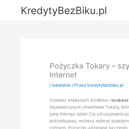
Przejdź
KredytyBezBiku.pl
do
treści
Pożyczka Tokary – szy
Internet
/
lubelskie
/ Przez
kredytybezbiku.pl
Szukasz większych środków i
szukasz
błyskawicznych chwilówek Tokary, któr
parę kliknięć dzieli Cię od uzyskania 
potrzebujesz, możesz wybrać pojedync
różnych. Pożyczki udzielane są często 