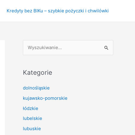
Kredyty bez BIKu – szybkie pożyczki i chwilówki
S
z
u
k
Kategorie
a
dolnośląskie
j
kujawsko-pomorskie
d
l
łódzkie
a
lubelskie
:
lubuskie