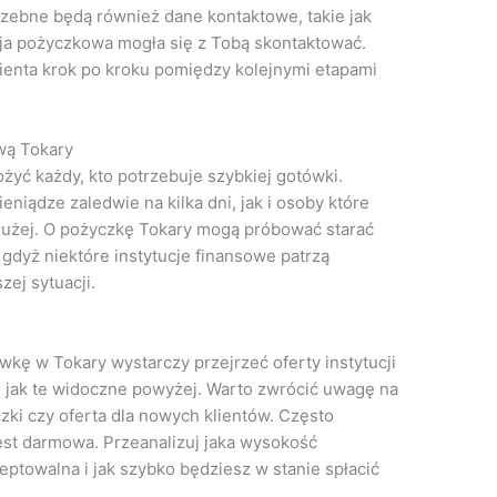
zebne będą również dane kontaktowe, takie jak
cja pożyczkowa mogła się z Tobą skontaktować.
lienta krok po kroku pomiędzy kolejnymi etapami
wą Tokary
yć każdy, kto potrzebuje szybkiej gotówki.
niądze zaledwie na kilka dni, jak i osoby które
użej. O pożyczkę Tokary mogą próbować starać
 gdyż niektóre instytucje finansowe patrzą
ej sytuacji.
wkę w Tokary wystarczy przejrzeć oferty instytucji
ę, jak te widoczne powyżej. Warto zwrócić uwagę na
zki czy oferta dla nowych klientów. Często
est darmowa. Przeanalizuj jaka wysokość
eptowalna i jak szybko będziesz w stanie spłacić