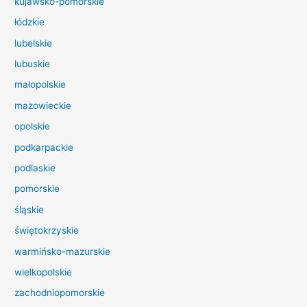
kujawsko-pomorskie
l
łódzkie
a
lubelskie
:
lubuskie
małopolskie
mazowieckie
opolskie
podkarpackie
podlaskie
pomorskie
śląskie
świętokrzyskie
warmińsko-mazurskie
wielkopolskie
zachodniopomorskie