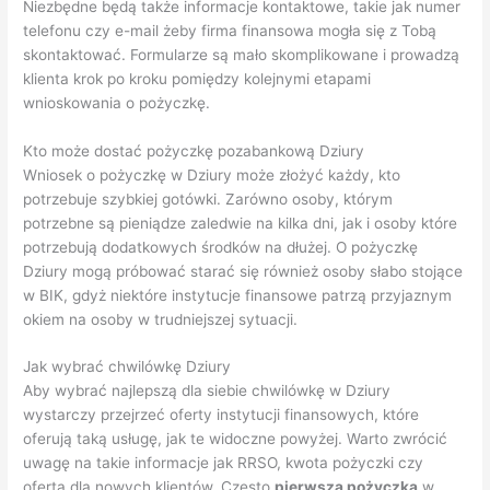
Niezbędne będą także informacje kontaktowe, takie jak numer
telefonu czy e-mail żeby firma finansowa mogła się z Tobą
skontaktować. Formularze są mało skomplikowane i prowadzą
klienta krok po kroku pomiędzy kolejnymi etapami
wnioskowania o pożyczkę.
Kto może dostać pożyczkę pozabankową Dziury
Wniosek o pożyczkę w Dziury może złożyć każdy, kto
potrzebuje szybkiej gotówki. Zarówno osoby, którym
potrzebne są pieniądze zaledwie na kilka dni, jak i osoby które
potrzebują dodatkowych środków na dłużej. O pożyczkę
Dziury mogą próbować starać się również osoby słabo stojące
w BIK, gdyż niektóre instytucje finansowe patrzą przyjaznym
okiem na osoby w trudniejszej sytuacji.
Jak wybrać chwilówkę Dziury
Aby wybrać najlepszą dla siebie chwilówkę w Dziury
wystarczy przejrzeć oferty instytucji finansowych, które
oferują taką usługę, jak te widoczne powyżej. Warto zwrócić
uwagę na takie informacje jak RRSO, kwota pożyczki czy
oferta dla nowych klientów. Często
pierwsza pożyczka
w