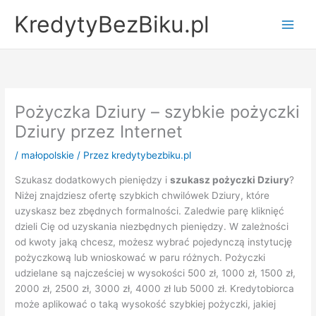
Przejdź
KredytyBezBiku.pl
do
Main
treści
Men
Pożyczka Dziury – szybkie pożyczki
Dziury przez Internet
/
małopolskie
/ Przez
kredytybezbiku.pl
Szukasz dodatkowych pieniędzy i
szukasz pożyczki Dziury
?
Niżej znajdziesz ofertę szybkich chwilówek Dziury, które
uzyskasz bez zbędnych formalności. Zaledwie parę kliknięć
dzieli Cię od uzyskania niezbędnych pieniędzy. W zależności
od kwoty jaką chcesz, możesz wybrać pojedynczą instytucję
pożyczkową lub wnioskować w paru różnych. Pożyczki
udzielane są najcześciej w wysokości 500 zł, 1000 zł, 1500 zł,
2000 zł, 2500 zł, 3000 zł, 4000 zł lub 5000 zł. Kredytobiorca
może aplikować o taką wysokość szybkiej pożyczki, jakiej