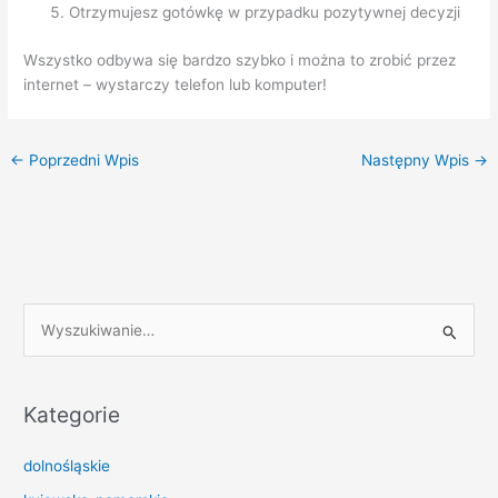
Otrzymujesz gotówkę w przypadku pozytywnej decyzji
Wszystko odbywa się bardzo szybko i można to zrobić przez
internet – wystarczy telefon lub komputer!
←
Poprzedni Wpis
Następny Wpis
→
S
z
u
k
Kategorie
a
dolnośląskie
j
d