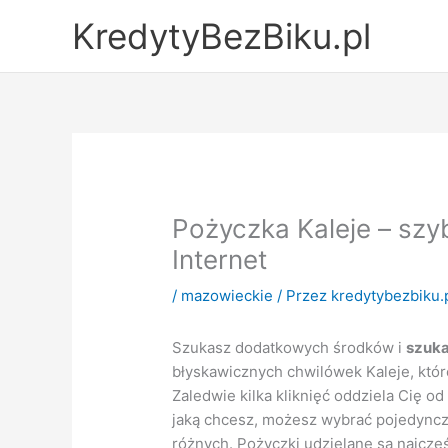
Przejdź
KredytyBezBiku.pl
do
treści
Pożyczka Kaleje – szy
Internet
/
mazowieckie
/ Przez
kredytybezbiku.
Szukasz dodatkowych środków i
szuka
błyskawicznych chwilówek Kaleje, któr
Zaledwie kilka kliknięć oddziela Cię o
jaką chcesz, możesz wybrać pojedync
różnych. Pożyczki udzielane są najcześc