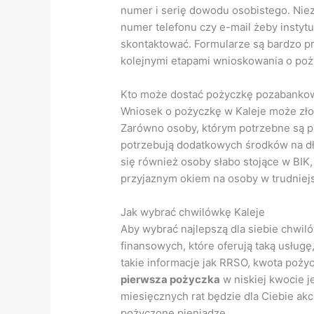
numer i serię dowodu osobistego. Niez
numer telefonu czy e-mail żeby instyt
skontaktować. Formularze są bardzo pr
kolejnymi etapami wnioskowania o poż
Kto może dostać pożyczkę pozabankow
Wniosek o pożyczkę w Kaleje może złoż
Zarówno osoby, którym potrzebne są pie
potrzebują dodatkowych środków na dł
się również osoby słabo stojące w BIK,
przyjaznym okiem na osoby w trudniejsz
Jak wybrać chwilówkę Kaleje
Aby wybrać najlepszą dla siebie chwiló
finansowych, które oferują taką usług
takie informacje jak RRSO, kwota pożyc
pierwsza pożyczka
w niskiej kwocie j
miesięcznych rat będzie dla Ciebie akc
pożyczone pieniądze.