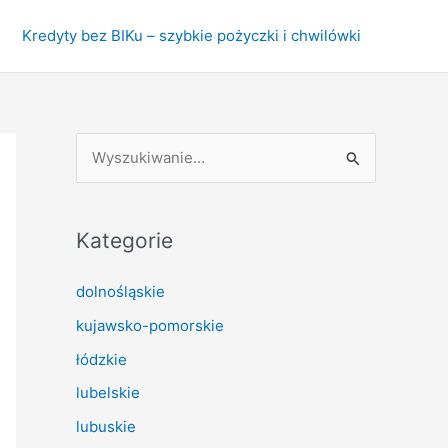
Kredyty bez BIKu – szybkie pożyczki i chwilówki
S
z
u
k
Kategorie
a
dolnośląskie
j
kujawsko-pomorskie
d
l
łódzkie
a
lubelskie
:
lubuskie