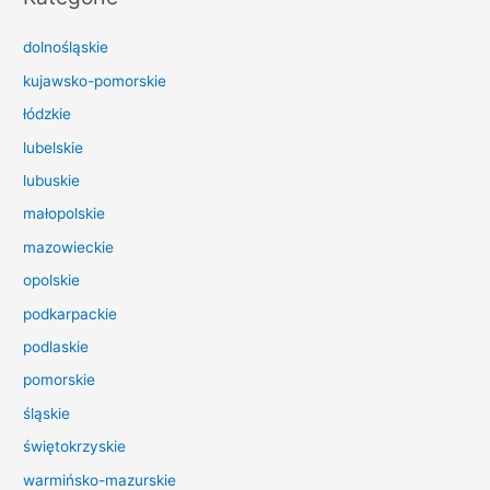
a
dolnośląskie
j
d
kujawsko-pomorskie
l
łódzkie
a
lubelskie
:
lubuskie
małopolskie
mazowieckie
opolskie
podkarpackie
podlaskie
pomorskie
śląskie
świętokrzyskie
warmińsko-mazurskie