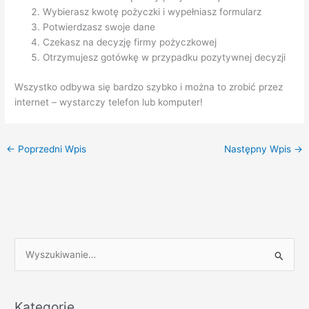
Wybierasz kwotę pożyczki i wypełniasz formularz
Potwierdzasz swoje dane
Czekasz na decyzję firmy pożyczkowej
Otrzymujesz gotówkę w przypadku pozytywnej decyzji
Wszystko odbywa się bardzo szybko i można to zrobić przez
internet – wystarczy telefon lub komputer!
←
Poprzedni Wpis
Następny Wpis
→
S
z
u
k
Kategorie