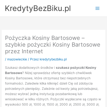
Przejdź
KredytyBezBiku.pl
do
Main
treści
Men
Pożyczka Kosiny Bartosowe –
szybkie pożyczki Kosiny Bartosowe
przez Internet
/
mazowieckie
/ Przez
kredytybezbiku.pl
Szukasz dodatkowych środków i
szukasz pożyczki Kosiny
Bartosowe
? Niżej sprawdzisz ofertę szybkich chwilówek
Kosiny Bartosowe, które otrzymasz bez niepotrzebnych
formalności. Zaledwie kilka kliknięć dzieli Cię od zdobycia
potrzebnych pieniędzy. Zależnie od kwoty jaką potrzebujesz,
możesz wybrać jedną instytucję pozabankową lub
wnioskować w kilku różnych. Pożyczki wypłacane są często w
wysokości 500 zł, 1000 zł, 1500 zł, 2000 zł, 2500 zł, 3000 zł,