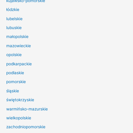
kujawsko-pomorskie
l
łódzkie
a
lubelskie
:
lubuskie
małopolskie
mazowieckie
opolskie
podkarpackie
podlaskie
pomorskie
śląskie
świętokrzyskie
warmińsko-mazurskie
wielkopolskie
zachodniopomorskie