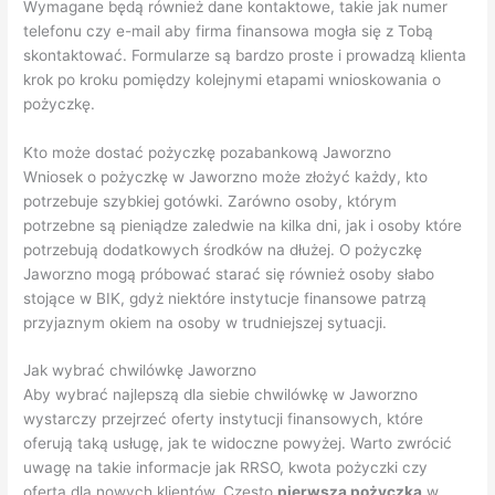
Wymagane będą również dane kontaktowe, takie jak numer
telefonu czy e-mail aby firma finansowa mogła się z Tobą
skontaktować. Formularze są bardzo proste i prowadzą klienta
krok po kroku pomiędzy kolejnymi etapami wnioskowania o
pożyczkę.
Kto może dostać pożyczkę pozabankową Jaworzno
Wniosek o pożyczkę w Jaworzno może złożyć każdy, kto
potrzebuje szybkiej gotówki. Zarówno osoby, którym
potrzebne są pieniądze zaledwie na kilka dni, jak i osoby które
potrzebują dodatkowych środków na dłużej. O pożyczkę
Jaworzno mogą próbować starać się również osoby słabo
stojące w BIK, gdyż niektóre instytucje finansowe patrzą
przyjaznym okiem na osoby w trudniejszej sytuacji.
Jak wybrać chwilówkę Jaworzno
Aby wybrać najlepszą dla siebie chwilówkę w Jaworzno
wystarczy przejrzeć oferty instytucji finansowych, które
oferują taką usługę, jak te widoczne powyżej. Warto zwrócić
uwagę na takie informacje jak RRSO, kwota pożyczki czy
oferta dla nowych klientów. Często
pierwsza pożyczka
w