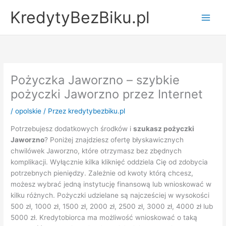
Przejdź
KredytyBezBiku.pl
do
Main
treści
Men
Pożyczka Jaworzno – szybkie
pożyczki Jaworzno przez Internet
/
opolskie
/ Przez
kredytybezbiku.pl
Potrzebujesz dodatkowych środków i
szukasz pożyczki
Jaworzno
? Poniżej znajdziesz ofertę błyskawicznych
chwilówek Jaworzno, które otrzymasz bez zbędnych
komplikacji. Wyłącznie kilka kliknięć oddziela Cię od zdobycia
potrzebnych pieniędzy. Zależnie od kwoty którą chcesz,
możesz wybrać jedną instytucję finansową lub wnioskować w
kilku różnych. Pożyczki udzielane są najcześciej w wysokości
500 zł, 1000 zł, 1500 zł, 2000 zł, 2500 zł, 3000 zł, 4000 zł lub
5000 zł. Kredytobiorca ma możliwość wnioskować o taką