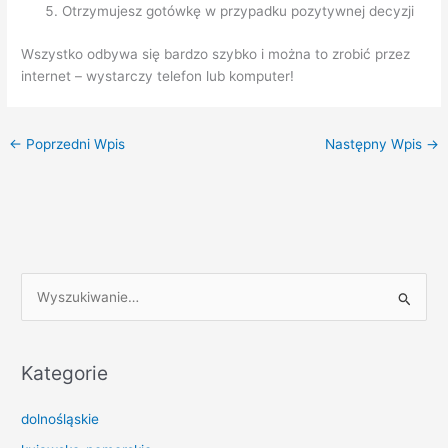
Otrzymujesz gotówkę w przypadku pozytywnej decyzji
Wszystko odbywa się bardzo szybko i można to zrobić przez
internet – wystarczy telefon lub komputer!
←
Poprzedni Wpis
Następny Wpis
→
S
z
u
k
Kategorie
a
dolnośląskie
j
d