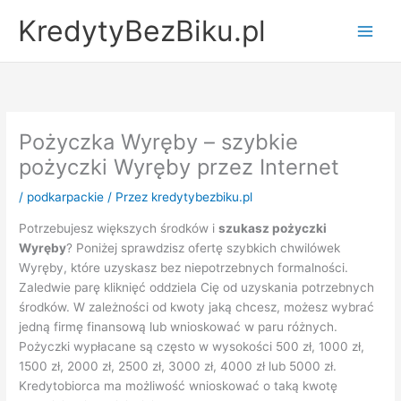
Przejdź
KredytyBezBiku.pl
do
Main
treści
Men
Pożyczka Wyręby – szybkie
pożyczki Wyręby przez Internet
/
podkarpackie
/ Przez
kredytybezbiku.pl
Potrzebujesz większych środków i
szukasz pożyczki
Wyręby
? Poniżej sprawdzisz ofertę szybkich chwilówek
Wyręby, które uzyskasz bez niepotrzebnych formalności.
Zaledwie parę kliknięć oddziela Cię od uzyskania potrzebnych
środków. W zależności od kwoty jaką chcesz, możesz wybrać
jedną firmę finansową lub wnioskować w paru różnych.
Pożyczki wypłacane są często w wysokości 500 zł, 1000 zł,
1500 zł, 2000 zł, 2500 zł, 3000 zł, 4000 zł lub 5000 zł.
Kredytobiorca ma możliwość wnioskować o taką kwotę