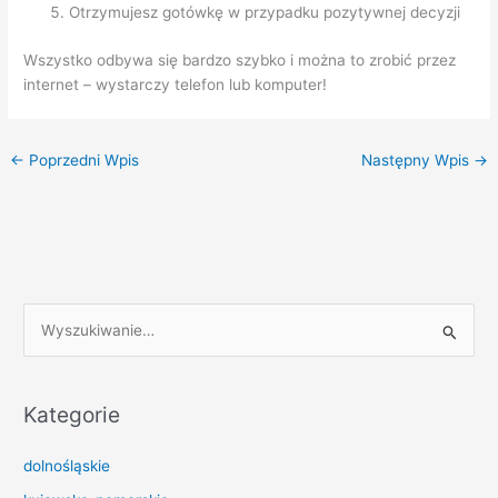
Otrzymujesz gotówkę w przypadku pozytywnej decyzji
Wszystko odbywa się bardzo szybko i można to zrobić przez
internet – wystarczy telefon lub komputer!
←
Poprzedni Wpis
Następny Wpis
→
S
z
u
k
Kategorie
a
dolnośląskie
j
d