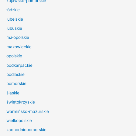
kujawsko-pomorskie
l
łódzkie
a
lubelskie
:
lubuskie
małopolskie
mazowieckie
opolskie
podkarpackie
podlaskie
pomorskie
śląskie
świętokrzyskie
warmińsko-mazurskie
wielkopolskie
zachodniopomorskie