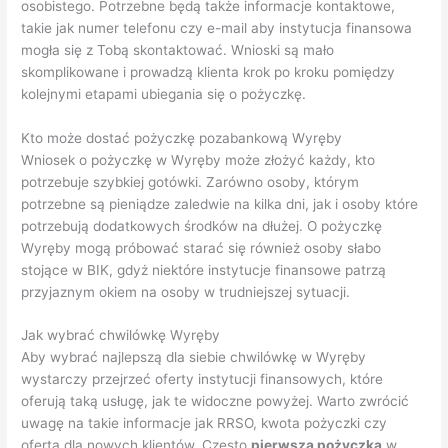
osobistego. Potrzebne będą także informacje kontaktowe,
takie jak numer telefonu czy e-mail aby instytucja finansowa
mogła się z Tobą skontaktować. Wnioski są mało
skomplikowane i prowadzą klienta krok po kroku pomiędzy
kolejnymi etapami ubiegania się o pożyczkę.
Kto może dostać pożyczkę pozabankową Wyręby
Wniosek o pożyczkę w Wyręby może złożyć każdy, kto
potrzebuje szybkiej gotówki. Zarówno osoby, którym
potrzebne są pieniądze zaledwie na kilka dni, jak i osoby które
potrzebują dodatkowych środków na dłużej. O pożyczkę
Wyręby mogą próbować starać się również osoby słabo
stojące w BIK, gdyż niektóre instytucje finansowe patrzą
przyjaznym okiem na osoby w trudniejszej sytuacji.
Jak wybrać chwilówkę Wyręby
Aby wybrać najlepszą dla siebie chwilówkę w Wyręby
wystarczy przejrzeć oferty instytucji finansowych, które
oferują taką usługę, jak te widoczne powyżej. Warto zwrócić
uwagę na takie informacje jak RRSO, kwota pożyczki czy
oferta dla nowych klientów. Często
pierwsza pożyczka
w