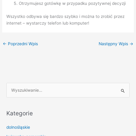
Otrzymujesz gotówkę w przypadku pozytywnej decyzji
Wszystko odbywa się bardzo szybko i można to zrobić przez
internet – wystarczy telefon lub komputer!
←
Poprzedni Wpis
Następny Wpis
→
S
z
u
k
Kategorie
a
dolnośląskie
j
d