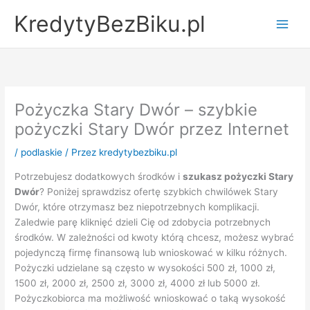
Przejdź
KredytyBezBiku.pl
do
Main
treści
Men
Pożyczka Stary Dwór – szybkie
pożyczki Stary Dwór przez Internet
/
podlaskie
/ Przez
kredytybezbiku.pl
Potrzebujesz dodatkowych środków i
szukasz pożyczki Stary
Dwór
? Poniżej sprawdzisz ofertę szybkich chwilówek Stary
Dwór, które otrzymasz bez niepotrzebnych komplikacji.
Zaledwie parę kliknięć dzieli Cię od zdobycia potrzebnych
środków. W zależności od kwoty którą chcesz, możesz wybrać
pojedynczą firmę finansową lub wnioskować w kilku różnych.
Pożyczki udzielane są często w wysokości 500 zł, 1000 zł,
1500 zł, 2000 zł, 2500 zł, 3000 zł, 4000 zł lub 5000 zł.
Pożyczkobiorca ma możliwość wnioskować o taką wysokość