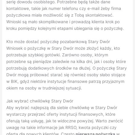
serię dowodu osobistego. Potrzebne będą także dane
kontaktowe, takie jak numer telefonu czy e-mail żeby firma
pożyczkowa miała możliwość się z Tobą skontaktować.
Wnioski są mało skomplikowane i prowadzą klienta krok po
kroku pomiędzy kolejnymi etapami ubiegania się o pożyczkę.
Kto może dostać pożyczkę pozabankową Stary Dwór
Wniosek o pożyczkę w Stary Dwór może złożyć każdy, kto
potrzebuje szybkiej gotówki. Zarówno osoby, którym
potrzebne są pieniądze zaledwie na kilka dni, jak i osoby które
potrzebują dodatkowych środków na dłużej. O pożyczkę Stary
Dwór mogą próbować starać się również osoby słabo stojące
w BIK, gdyż niektóre instytucje finansowe patrzą przyjaznym
okiem na osoby w trudniejszej sytuacji.
Jak wybrać chwilówkę Stary Dwór
Aby wybrać najlepszą dla siebie chwilówkę w Stary Dwór
wystarczy przejrzeć oferty instytucji finansowych, które
oferują taką usługę, jak te widoczne powyżej. Warto zwrócić
uwagę na takie informacje jak RRSO, kwota pożyczki czy
oferta dla nowych klientów. Często
pierwsza pożyczka
w