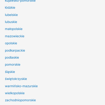
kujawsko-pomorskie
l
łódzkie
a
lubelskie
:
lubuskie
małopolskie
mazowieckie
opolskie
podkarpackie
podlaskie
pomorskie
śląskie
świętokrzyskie
warmińsko-mazurskie
wielkopolskie
zachodniopomorskie