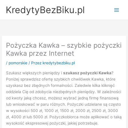
Przejdź
KredytyBezBiku.pl
do
Main
treści
Men
Pożyczka Kawka – szybkie pożyczki
Kawka przez Internet
/
pomorskie
/ Przez
kredytybezbiku.pl
Szukasz większych pieniędzy i
szukasz pożyczki Kawka
?
Poniżej sprawdzisz ofertę szybkich chwilówek Kawka, które
uzyskasz bez zbędnych formalności. Zaledwie kilka kliknięć
oddziela Cię od zdobycia niezbędnych pieniędzy. W zależności
od kwoty jaką chcesz, możesz wybrać jedną firmę finansową
lub wnioskować w paru różnych. Pożyczki udzielane są często
w wysokości 500 zł, 1000 zł, 1500 zł, 2000 zł, 2500 zł, 3000
zł, 4000 zł lub 5000 zł. Pożyczkobiorca może aplikować o taką
wysokość ekspresowej pożyczki, jakiej potrzebuje.