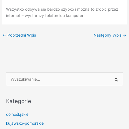
Wszystko odbywa się bardzo szybko i można to zrobić przez
internet – wystarczy telefon lub komputer!
←
Poprzedni Wpis
Następny Wpis
→
S
z
u
k
Kategorie
a
dolnośląskie
j
d
kujawsko-pomorskie