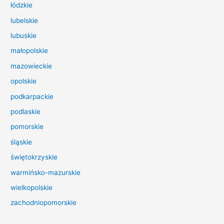
l
łódzkie
a
lubelskie
:
lubuskie
małopolskie
mazowieckie
opolskie
podkarpackie
podlaskie
pomorskie
śląskie
świętokrzyskie
warmińsko-mazurskie
wielkopolskie
zachodniopomorskie