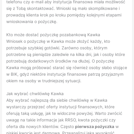
telefonu czy e-mail aby instytucja finansowa miała możliwość
się z Tobą skontaktować. Wnioski są mało skomplikowane i
prowadzą klienta krok po kroku pomiędzy kolejnymi etapami
wnioskowania o pożyczkę.
Kto może dostać pożyczkę pozabankową Kawka
Wniosek o pożyczkę w Kawka może złożyć każdy, kto
potrzebuje szybkiej gotówki. Zarówno osoby, którym
potrzebne są pieniądze zaledwie na kilka dni, jak i osoby które
potrzebują dodatkowych środków na dłużej. O pożyczkę
Kawka mogą próbować starać się również osoby słabo stojące
w BIK, gdyż niektóre instytucje finansowe patrzą przyjaznym
okiem na osoby w trudniejszej sytuacji.
Jak wybrać chwilówkę Kawka
Aby wybrać najlepszą dla siebie chwilówkę w Kawka
wystarczy przejrzeć oferty instytucji finansowych, które
oferują taką usługę, jak te widoczne powyżej. Warto zwrócić
uwagę na takie informacje jak RRSO, kwota pożyczki czy
oferta dla nowych klientów. Często
pierwsza pożyczka
w
niskiej kwocie jest darmowa. Przeanalizuj jaka wysokość