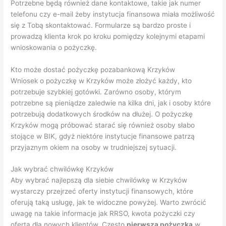
Potrzebne będą również dane kontaktowe, takie jak numer
telefonu czy e-mail żeby instytucja finansowa miała możliwość
się z Tobą skontaktować. Formularze są bardzo proste i
prowadzą klienta krok po kroku pomiędzy kolejnymi etapami
wnioskowania o pożyczkę.
Kto może dostać pożyczkę pozabankową Krzyków
Wniosek o pożyczkę w Krzyków może złożyć każdy, kto
potrzebuje szybkiej gotówki. Zarówno osoby, którym
potrzebne są pieniądze zaledwie na kilka dni, jak i osoby które
potrzebują dodatkowych środków na dłużej. O pożyczkę
Krzyków mogą próbować starać się również osoby słabo
stojące w BIK, gdyż niektóre instytucje finansowe patrzą
przyjaznym okiem na osoby w trudniejszej sytuacji.
Jak wybrać chwilówkę Krzyków
Aby wybrać najlepszą dla siebie chwilówkę w Krzyków
wystarczy przejrzeć oferty instytucji finansowych, które
oferują taką usługę, jak te widoczne powyżej. Warto zwrócić
uwagę na takie informacje jak RRSO, kwota pożyczki czy
oferta dla nowych klientów. Często
pierwsza pożyczka
w