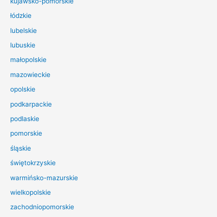
kujawsko-pomorskie
l
łódzkie
a
lubelskie
:
lubuskie
małopolskie
mazowieckie
opolskie
podkarpackie
podlaskie
pomorskie
śląskie
świętokrzyskie
warmińsko-mazurskie
wielkopolskie
zachodniopomorskie