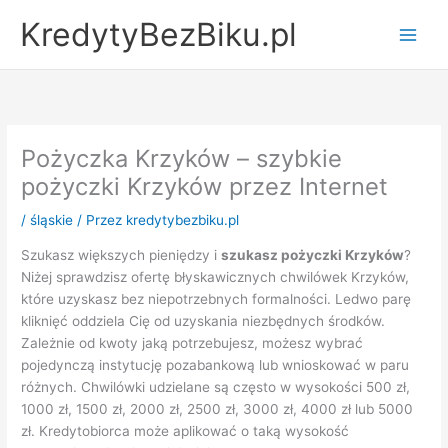
Przejdź
KredytyBezBiku.pl
do
Main
treści
Men
Pożyczka Krzyków – szybkie
pożyczki Krzyków przez Internet
/
śląskie
/ Przez
kredytybezbiku.pl
Szukasz większych pieniędzy i
szukasz pożyczki Krzyków
?
Niżej sprawdzisz ofertę błyskawicznych chwilówek Krzyków,
które uzyskasz bez niepotrzebnych formalności. Ledwo parę
kliknięć oddziela Cię od uzyskania niezbędnych środków.
Zależnie od kwoty jaką potrzebujesz, możesz wybrać
pojedynczą instytucję pozabankową lub wnioskować w paru
różnych. Chwilówki udzielane są często w wysokości 500 zł,
1000 zł, 1500 zł, 2000 zł, 2500 zł, 3000 zł, 4000 zł lub 5000
zł. Kredytobiorca może aplikować o taką wysokość