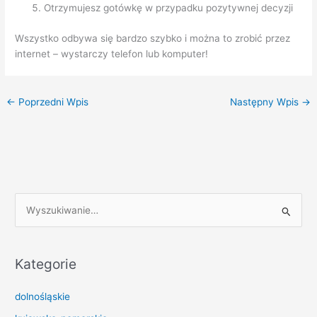
Otrzymujesz gotówkę w przypadku pozytywnej decyzji
Wszystko odbywa się bardzo szybko i można to zrobić przez
internet – wystarczy telefon lub komputer!
←
Poprzedni Wpis
Następny Wpis
→
S
z
u
k
Kategorie
a
dolnośląskie
j
d