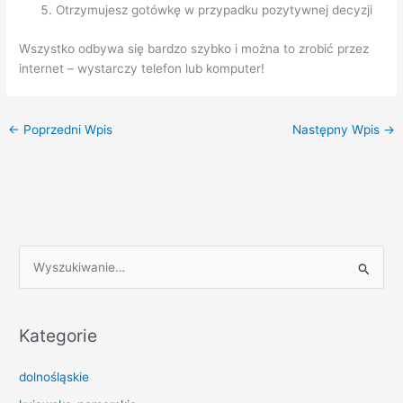
Otrzymujesz gotówkę w przypadku pozytywnej decyzji
Wszystko odbywa się bardzo szybko i można to zrobić przez
internet – wystarczy telefon lub komputer!
←
Poprzedni Wpis
Następny Wpis
→
S
z
u
k
Kategorie
a
dolnośląskie
j
d