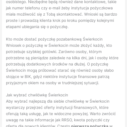
osobistego. Niezbędne będą również dane kontaktowe, takie
jak numer telefonu czy e-mail żeby instytucja pożyczkowa
miała możliwość się z Tobą skontaktować. Wnioski są bardzo
proste i prowadzą klienta krok po kroku pomiędzy kolejnymi
etapami ubiegania się o pożyczkę.
Kto może dostać pożyczkę pozabankową Świerkocin
Wniosek o pożyczkę w Świerkocin może złożyć każdy, kto
potrzebuje szybkiej gotówki. Zarówno osoby, którym
potrzebne są pieniądze zaledwie na kilka dni, jak i osoby które
potrzebują dodatkowych środków na dłużej. O pożyczkę
Świerkocin mogą próbować starać się również osoby słabo
stojące w BIK, gdyż niektóre instytucje finansowe patrzą
przyjaznym okiem na osoby w trudniejszej sytuacji.
Jak wybrać chwilówkę Świerkocin
Aby wybrać najlepszą dla siebie chwilówkę w Świerkocin
wystarczy przejrzeć oferty instytucji finansowych, które
oferują taką usługę, jak te widoczne powyżej. Warto zwrócić
uwagę na takie informacje jak RRSO, kwota pożyczki czy
oferta dla nowych klientów. Często
pierwsza pożyczka
w