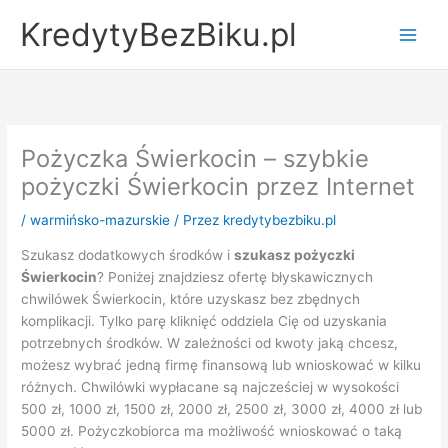
Przejdź
KredytyBezBiku.pl
do
Main
treści
Men
Pożyczka Świerkocin – szybkie
pożyczki Świerkocin przez Internet
/
warmińsko-mazurskie
/ Przez
kredytybezbiku.pl
Szukasz dodatkowych środków i
szukasz pożyczki
Świerkocin
? Poniżej znajdziesz ofertę błyskawicznych
chwilówek Świerkocin, które uzyskasz bez zbędnych
komplikacji. Tylko parę kliknięć oddziela Cię od uzyskania
potrzebnych środków. W zależności od kwoty jaką chcesz,
możesz wybrać jedną firmę finansową lub wnioskować w kilku
różnych. Chwilówki wypłacane są najcześciej w wysokości
500 zł, 1000 zł, 1500 zł, 2000 zł, 2500 zł, 3000 zł, 4000 zł lub
5000 zł. Pożyczkobiorca ma możliwość wnioskować o taką