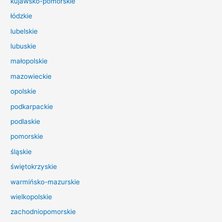
kujawsko-pomorskie
l
łódzkie
a
lubelskie
:
lubuskie
małopolskie
mazowieckie
opolskie
podkarpackie
podlaskie
pomorskie
śląskie
świętokrzyskie
warmińsko-mazurskie
wielkopolskie
zachodniopomorskie