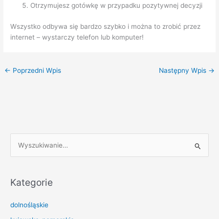
Otrzymujesz gotówkę w przypadku pozytywnej decyzji
Wszystko odbywa się bardzo szybko i można to zrobić przez
internet – wystarczy telefon lub komputer!
←
Poprzedni Wpis
Następny Wpis
→
S
z
u
k
Kategorie
a
dolnośląskie
j
d