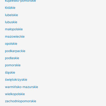
kujawsko-pomorskie
l
łódzkie
a
lubelskie
:
lubuskie
małopolskie
mazowieckie
opolskie
podkarpackie
podlaskie
pomorskie
śląskie
świętokrzyskie
warmińsko-mazurskie
wielkopolskie
zachodniopomorskie