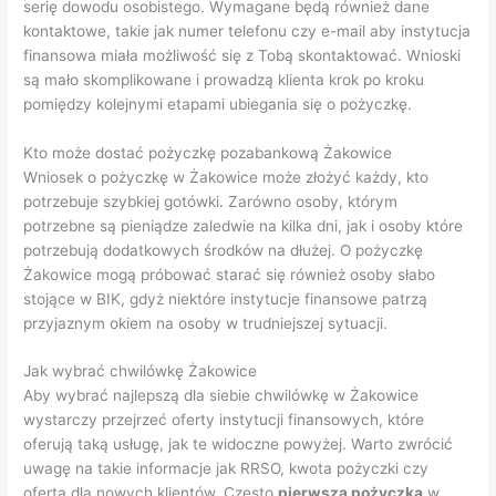
serię dowodu osobistego. Wymagane będą również dane
kontaktowe, takie jak numer telefonu czy e-mail aby instytucja
finansowa miała możliwość się z Tobą skontaktować. Wnioski
są mało skomplikowane i prowadzą klienta krok po kroku
pomiędzy kolejnymi etapami ubiegania się o pożyczkę.
Kto może dostać pożyczkę pozabankową Żakowice
Wniosek o pożyczkę w Żakowice może złożyć każdy, kto
potrzebuje szybkiej gotówki. Zarówno osoby, którym
potrzebne są pieniądze zaledwie na kilka dni, jak i osoby które
potrzebują dodatkowych środków na dłużej. O pożyczkę
Żakowice mogą próbować starać się również osoby słabo
stojące w BIK, gdyż niektóre instytucje finansowe patrzą
przyjaznym okiem na osoby w trudniejszej sytuacji.
Jak wybrać chwilówkę Żakowice
Aby wybrać najlepszą dla siebie chwilówkę w Żakowice
wystarczy przejrzeć oferty instytucji finansowych, które
oferują taką usługę, jak te widoczne powyżej. Warto zwrócić
uwagę na takie informacje jak RRSO, kwota pożyczki czy
oferta dla nowych klientów. Często
pierwsza pożyczka
w