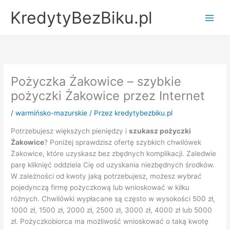
Przejdź
KredytyBezBiku.pl
do
Main
treści
Men
Pożyczka Żakowice – szybkie
pożyczki Żakowice przez Internet
/
warmińsko-mazurskie
/ Przez
kredytybezbiku.pl
Potrzebujesz większych pieniędzy i
szukasz pożyczki
Żakowice
? Poniżej sprawdzisz ofertę szybkich chwilówek
Żakowice, które uzyskasz bez zbędnych komplikacji. Zaledwie
parę kliknięć oddziela Cię od uzyskania niezbędnych środków.
W zależności od kwoty jaką potrzebujesz, możesz wybrać
pojedynczą firmę pożyczkową lub wnioskować w kilku
różnych. Chwilówki wypłacane są często w wysokości 500 zł,
1000 zł, 1500 zł, 2000 zł, 2500 zł, 3000 zł, 4000 zł lub 5000
zł. Pożyczkobiorca ma możliwość wnioskować o taką kwotę