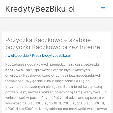
Przejdź
KredytyBezBiku.pl
do
Main
treści
Men
Pożyczka Kaczkowo – szybkie
pożyczki Kaczkowo przez Internet
/
wielkopolskie
/ Przez
kredytybezbiku.pl
Potrzebujesz dodatkowych pieniędzy i
szukasz pożyczki
Kaczkowo
? Niżej sprawdzisz ofertę błyskawicznych
chwilówek Kaczkowo, które otrzymasz bez niepotrzebnych
formalności. Wyłącznie kilka kliknięć oddziela Cię od
otrzymania potrzebnych pieniędzy. Zależnie od kwoty którą
potrzebujesz, możesz wybrać pojedynczą firmę kredytową lub
wnioskować w paru różnych. Pożyczki udzielane są często w
wysokości 500 zł, 1000 zł, 1500 zł, 2000 zł, 2500 zł, 3000 zł,
4000 zł lub 5000 zł. Kredytobiorca ma możliwość wnioskować