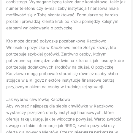
osobistego. Wymagane będą także dane kontaktowe, takie jak
numer telefonu czy e-mail żeby instytucja finansowa miała
możliwość się z Tobą skontaktować. Formularze są bardzo
proste i prowadzą klienta krok po kroku pomiędzy kolejnymi
etapami wnioskowania o pożyczkę.
Kto może dostać pożyczkę pozabankową Kaczkowo
Wniosek o pożyczkę w Kaczkowo może złożyć każdy, kto
potrzebuje szybkiej gotówki. Zarówno osoby, którym
potrzebne są pieniądze zaledwie na kilka dni, jak i osoby które
potrzebują dodatkowych środków na dłużej. O pożyczkę
Kaczkowo mogą próbować starać się również osoby słabo
stojące w BIK, gdyż niektóre instytucje finansowe patrzą
przyjaznym okiem na osoby w trudniejszej sytuacji.
Jak wybrać chwilówkę Kaczkowo
Aby wybrać najlepszą dla siebie chwilówkę w Kaczkowo
wystarczy przejrzeć oferty instytucji finansowych, które
oferują taką usługę, jak te widoczne powyżej. Warto zwrócić
uwagę na takie informacje jak RRSO, kwota pożyczki czy
oferta dla nowych klientów. Często
pierwsza pożyczka
w