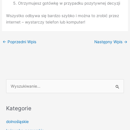
Otrzymujesz gotówkę w przypadku pozytywnej decyzji
Wszystko odbywa się bardzo szybko i można to zrobić przez
internet – wystarczy telefon lub komputer!
←
Poprzedni Wpis
Następny Wpis
→
S
z
u
k
Kategorie
a
dolnośląskie
j
d