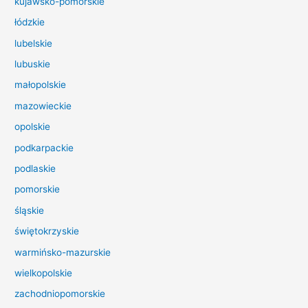
kujawsko-pomorskie
l
łódzkie
a
lubelskie
:
lubuskie
małopolskie
mazowieckie
opolskie
podkarpackie
podlaskie
pomorskie
śląskie
świętokrzyskie
warmińsko-mazurskie
wielkopolskie
zachodniopomorskie