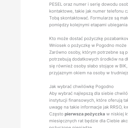
PESEL oraz numer i serię dowodu osob
kontaktowe, takie jak numer telefonu c
Tobą skontaktować. Formularze są mał
pomiędzy kolejnymi etapami ubiegania 
Kto może dostać pożyczkę pozabank
Wniosek o pożyczkę w Pogodno może zł
Zarówno osoby, którym potrzebne są pie
potrzebują dodatkowych środków na d
się również osoby słabo stojące w BIK,
przyjaznym okiem na osoby w trudniejsz
Jak wybrać chwilówkę Pogodno
Aby wybrać najlepszą dla siebie chwil
instytucji finansowych, które oferują 
uwagę na takie informacje jak RRSO, kw
Często
pierwsza pożyczka
w niskiej 
miesięcznych rat będzie dla Ciebie akc
pożyczone pieniądze.