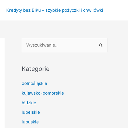
Kredyty bez BIKu – szybkie pożyczki i chwilówki
S
z
u
k
Kategorie
a
dolnośląskie
j
kujawsko-pomorskie
d
l
łódzkie
a
lubelskie
:
lubuskie