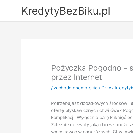
Przejdź
KredytyBezBiku.pl
do
treści
Pożyczka Pogodno – s
przez Internet
/
zachodniopomorskie
/ Przez
kredytyb
Potrzebujesz dodatkowych środków i
ofertę błyskawicznych chwilówek Pogo
komplikacji. Wyłącznie parę kliknięć o
Zależnie od kwoty jaką chcesz, możesz
wnioskować w paru różnych. Chwilówki 