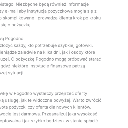
istego. Niezbędne będą również informacje
zy e-mail aby instytucja pożyczkowa mogła się z
o skomplikowane i prowadzą klienta krok po kroku
się o pożyczkę.
ową Pogodno
ożyć każdy, kto potrzebuje szybkiej gotówki.
niądze zaledwie na kilka dni, jak i osoby które
łużej. O pożyczkę Pogodno mogą próbować starać
 gdyż niektóre instytucje finansowe patrzą
ej sytuacji.
ówkę w Pogodno wystarczy przejrzeć oferty
taką usługę, jak te widoczne powyżej. Warto zwrócić
ota pożyczki czy oferta dla nowych klientów.
kwocie jest darmowa. Przeanalizuj jaka wysokość
eptowalna i jak szybko będziesz w stanie spłacić